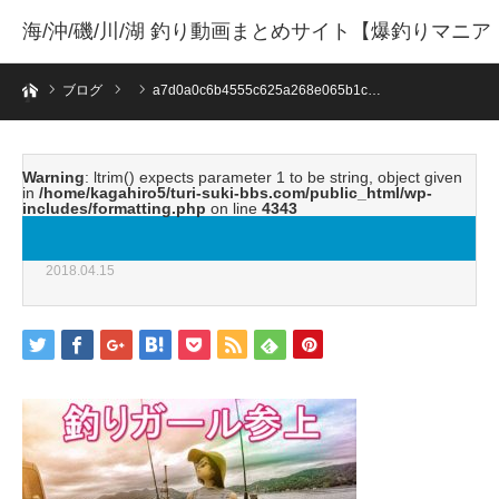
海/沖/磯/川/湖 釣り動画まとめサイト【爆釣りマニア
ホーム
】
ブログ
a7d0a0c6b4555c625a268e065b1c…
Warning
: ltrim() expects parameter 1 to be string, object given
in
/home/kagahiro5/turi-suki-bbs.com/public_html/wp-
includes/formatting.php
on line
4343
a7d0a0c6b4555c625a268e065b1cb0d6.jpeg
2018.04.15