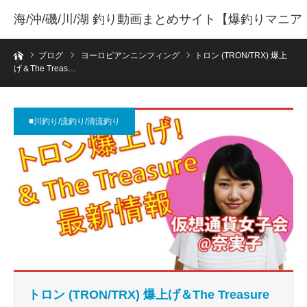
海/沖/磯/川/湖 釣り動画まとめサイト【爆釣りマニア
ホーム
】
ブログ
ヨーロピアンニンフィング
トロン (TRON/TRX) 爆上
げ＆The Treas…
■川釣り/流釣り/清流釣り
トロン (TRON/TRX) 爆上げ＆The Treasure