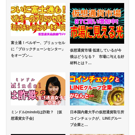
富士通！ベルギー、ブリュッセル
に「ブロックチェーンセンター」
仮想通貨市場 低迷しているが今
をオープン…
後はどうなる？ 市場に与える好
材料とは？…
ミンドル(mindol)は詐欺？ [仮
日本国内最大手の仮想通貨取引所
想通貨女子会]
コインチェックが、LINEグルー
プ企業と…