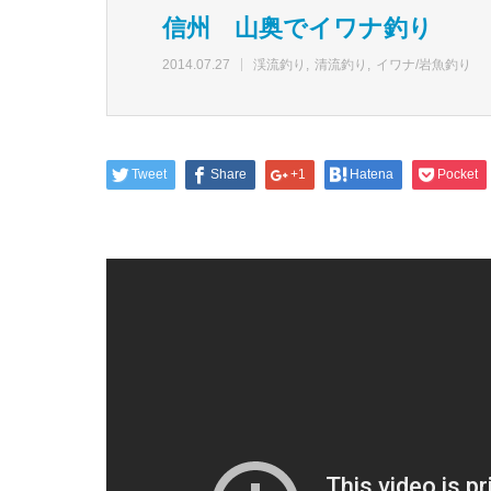
信州 山奥でイワナ釣り
2014.07.27
渓流釣り
清流釣り
イワナ/岩魚釣り
Tweet
Share
+1
Hatena
Pocket