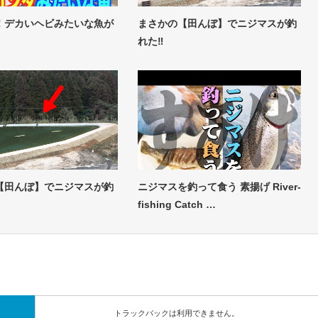
！デカいヘビみたいな魚が
まさかの【田んぼ】でニジマスが釣
れた‼
【田んぼ】でニジマスが釣
ニジマスを釣って食う 素揚げ River-
fishing Catch …
トラックバックは利用できません。