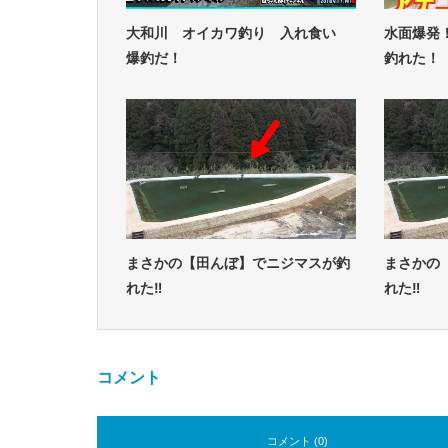
大和川 オイカワ釣り 入れ食い
水面爆発
爆釣だ！
釣れた！
まさかの【田んぼ】でニジマスが釣
まさかの
れた‼
れた‼
コメント
コメント (0)