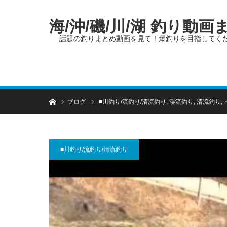
海/沖/磯/川/湖 釣り動
話題の釣りまとめ動画を見て！爆釣りを目指してく
ホーム
ブログ
■川釣り/流釣り/清流釣り
,
渓流釣り
,
清流釣り
,
■川釣り/流釣り/清流釣り