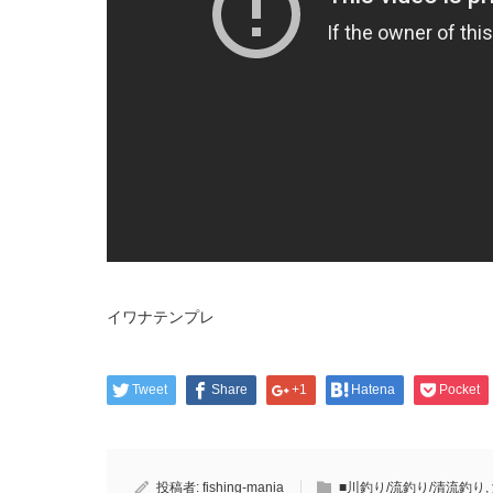
イワナテンプレ
Tweet
Share
+1
Hatena
Pocket
投稿者:
fishing-mania
■川釣り/流釣り/清流釣り
,