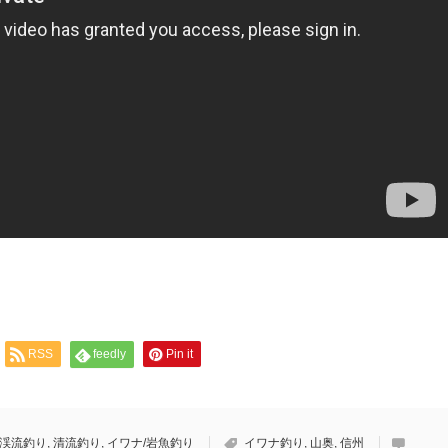
RSS
feedly
Pin it
渓流釣り
,
清流釣り
,
イワナ/岩魚釣り
イワナ釣り
,
山奥
,
信州