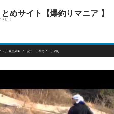
画まとめサイト【爆釣りマニア 】
ださい！
イワナ/岩魚釣り
信州 山奥でイワナ釣り