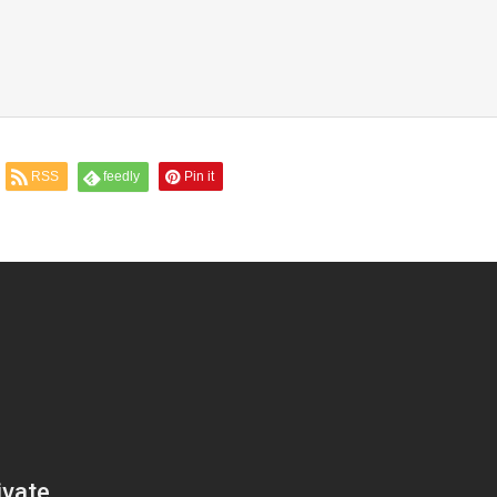
RSS
feedly
Pin it