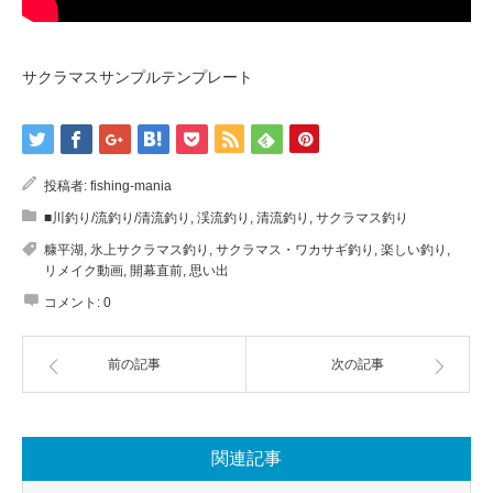
サクラマスサンプルテンプレート
投稿者:
fishing-mania
■川釣り/流釣り/清流釣り
,
渓流釣り
,
清流釣り
,
サクラマス釣り
糠平湖
,
氷上サクラマス釣り
,
サクラマス・ワカサギ釣り
,
楽しい釣り
,
リメイク動画
,
開幕直前
,
思い出
コメント:
0
前の記事
次の記事
関連記事