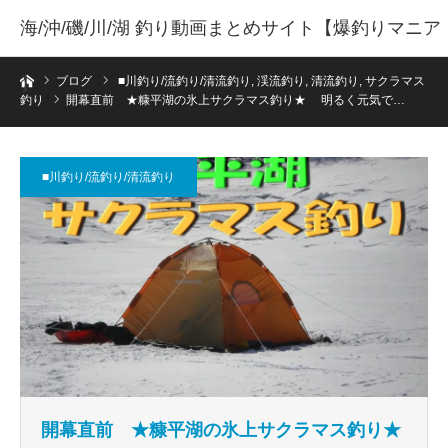
海/沖/磯/川/湖 釣り動画まとめサイト【爆釣りマニア
ホーム
】
ブログ
■川釣り/流釣り/清流釣り
,
渓流釣り
,
清流釣り
,
サクラマス
釣り
開幕直前 ★糠平湖の氷上サクラマス釣り★ 明るく元気で…
■川釣り/流釣り/清流釣り
開幕直前 ★糠平湖の氷上サクラマス釣り★