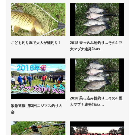
こども釣り堀で大人が鯉釣り！
2018 乗っ込み鮒釣り…その4 巨
大マブナ連発⁉&#x…
2018 乗っ込み鮒釣り…その4 巨
大マブナ連発⁉&#x…
緊急速報! 第3回ニジマス釣り大
会