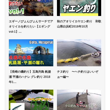
エギーノぴょんぴょんサーチでア
秋のアオリイカヤエン釣り 和歌
オリイカを釣りたい【エギング
山県白浜町2018年10月
vol-1】…
【長崎の磯釣り】五島列島 帆揚
チヌ釣り 〜ヘチ釣りはいいぞ
瀬 平瀬のハナレ グレ釣り 2018
ぉ〜編〜
年1…