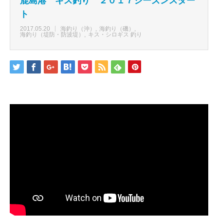
鹿島港 キス釣り ２０１７シーズンスター
ト
2017.05.20
海釣り（沖）
海釣り（磯）
海釣り（堤防・防波堤）
キス・シロギス 釣り