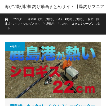
海/沖/磯/川/湖 釣り動画まとめサイト【爆釣りマニア
ホーム
】
ブログ
海釣り（沖）
,
海釣り（磯）
,
■海釣り
,
海釣り（堤防・防
波堤）
,
キス・シロギス 釣り
鹿島港 キス釣り ２０１７シーズンスタ
ート
■海釣り