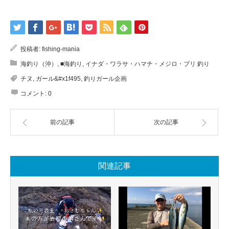
投稿者:
fishing-mania
海釣り（沖）
,
■海釣り
,
イナダ・ワラサ・ハマチ・メジロ・ブリ 釣り
チヌ
,
ガール&#x1f495
,
釣りガール企画
コメント:
0
前の記事
次の記事
関連記事