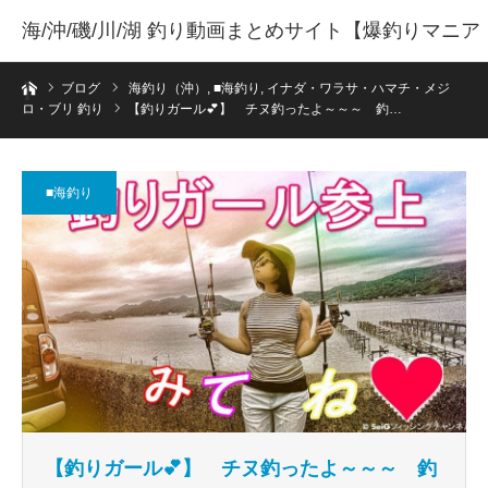
海/沖/磯/川/湖 釣り動画まとめサイト【爆釣りマニア
ホーム
】
ブログ
海釣り（沖）
,
■海釣り
,
イナダ・ワラサ・ハマチ・メジ
ロ・ブリ 釣り
【釣りガール💕】 チヌ釣ったよ～～～ 釣…
■海釣り
【釣りガール💕】 チヌ釣ったよ～～～ 釣