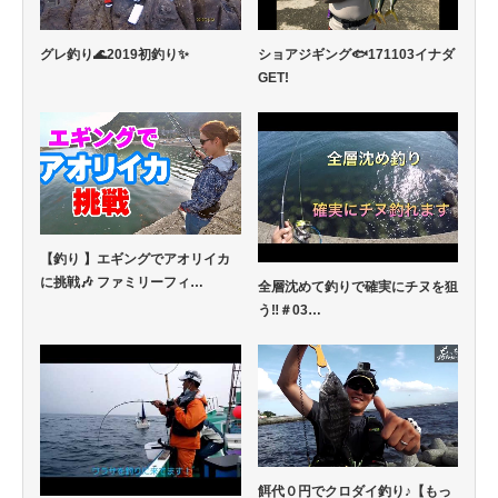
グレ釣り🌊2019初釣り✨
ショアジギング🐟171103イナダ
GET!
【釣り 】エギングでアオリイカ
に挑戦🎶 ファミリーフィ…
全層沈めて釣りで確実にチヌを狙
う‼️＃03…
餌代０円でクロダイ釣り♪【もっ