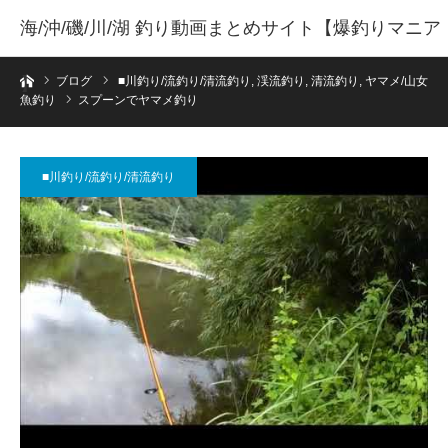
海/沖/磯/川/湖 釣り動画まとめサイト【爆釣りマニア
ホーム
】
ブログ
■川釣り/流釣り/清流釣り
,
渓流釣り
,
清流釣り
,
ヤマメ/山女
魚釣り
スプーンでヤマメ釣り
■川釣り/流釣り/清流釣り