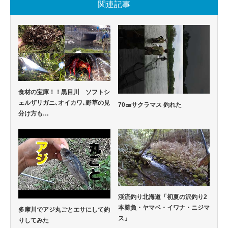
関連記事
食材の宝庫！！黒目川 ソフトシ
ェルザリガニ､オイカワ､野草の見
70㎝サクラマス 釣れた
分け方も…
渓流釣り北海道「初夏の沢釣り2
本勝負・ヤマベ・イワナ・ニジマ
多摩川でアジ丸ごとエサにして釣
ス」
りしてみた