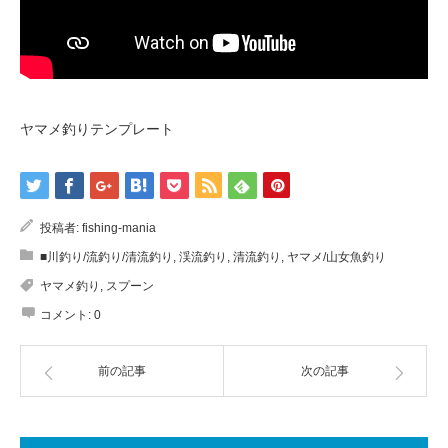
ヤマメ釣りテンプレート
投稿者:
fishing-mania
■川釣り/流釣り/清流釣り
,
渓流釣り
,
清流釣り
,
ヤマメ/山女魚釣り
ヤマメ釣り
,
スプーン
コメント:
0
前の記事
次の記事