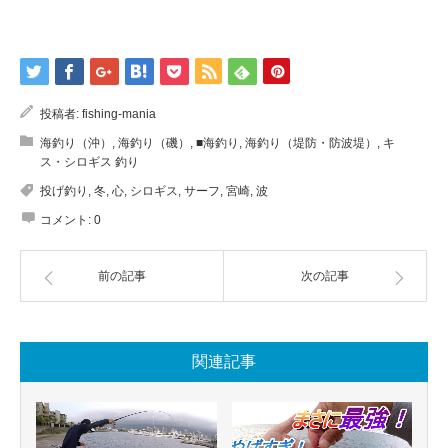
投稿者:
fishing-mania
海釣り（沖）
,
海釣り（磯）
,
■海釣り
,
海釣り（堤防・防波堤）
,
キ
ス・シロギス 釣り
投げ釣り
,
冬
,
心
,
シロギス
,
サーフ
,
宮崎
,
波
コメント:
0
前の記事
次の記事
関連記事