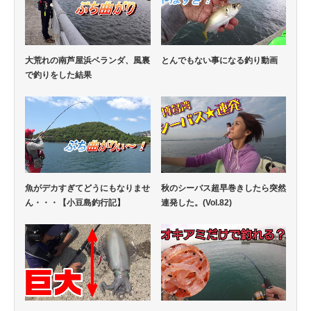
大荒れの南芦屋浜ベランダ、風裏
とんでもない事になる釣り動画
で釣りをした結果
魚がデカすぎてどうにもなりませ
秋のシーバス超早巻きしたら突然
ん・・・【小豆島釣行記】
連発した。(Vol.82)