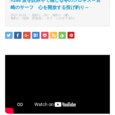
#268 波を読み竿で感じる冬のシロギス～宮
崎のサーフ 心を開放する投げ釣り～
2017.10.31
海釣り（沖）
海釣り（磯）
海釣り（堤防・防波堤）
キス・シロギス 釣り