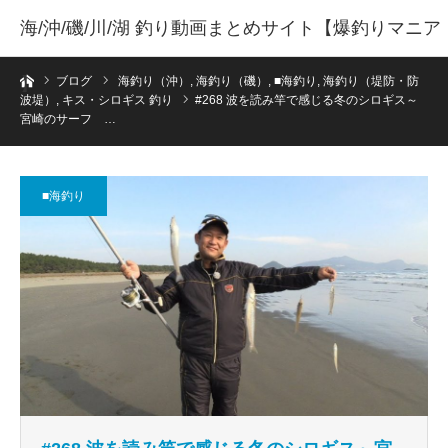
海/沖/磯/川/湖 釣り動画まとめサイト【爆釣りマニア
ホーム
】
ブログ
海釣り（沖）
,
海釣り（磯）
,
■海釣り
,
海釣り（堤防・防
波堤）
,
キス・シロギス 釣り
#268 波を読み竿で感じる冬のシロギス～
宮崎のサーフ …
■海釣り