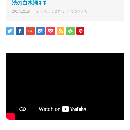
渋の白水湖❢❣
2017.12.18
ヤマメ/山女魚釣り
ヘラブナ釣り