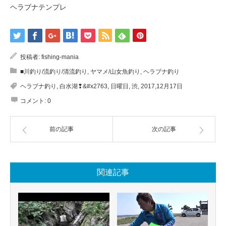
ヘラブナテンプレ
投稿者:
fishing-mania
■川釣り/流釣り/清流釣り
,
ヤマメ/山女魚釣り
,
ヘラブナ釣り
ヘラブナ釣り
,
白水湖❢&#x2763
,
日曜日
,
渋
,
2017,12月17日
コメント:
0
前の記事
次の記事
関連記事