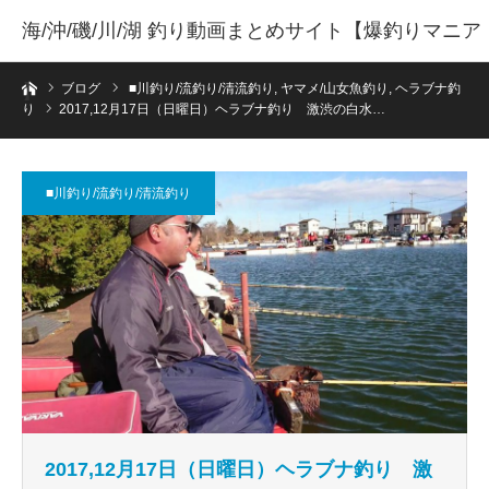
海/沖/磯/川/湖 釣り動画まとめサイト【爆釣りマニア
ホーム
】
ブログ
■川釣り/流釣り/清流釣り
,
ヤマメ/山女魚釣り
,
ヘラブナ釣
り
2017,12月17日（日曜日）ヘラブナ釣り 激渋の白水…
■川釣り/流釣り/清流釣り
2017,12月17日（日曜日）ヘラブナ釣り 激