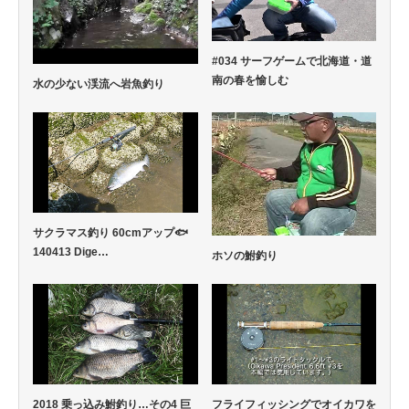
#034 サーフゲームで北海道・道
南の春を愉しむ
水の少ない渓流へ岩魚釣り
サクラマス釣り 60cmアップ🐟
140413 Dige…
ホソの鮒釣り
2018 乗っ込み鮒釣り…その4 巨
フライフィッシングでオイカワを