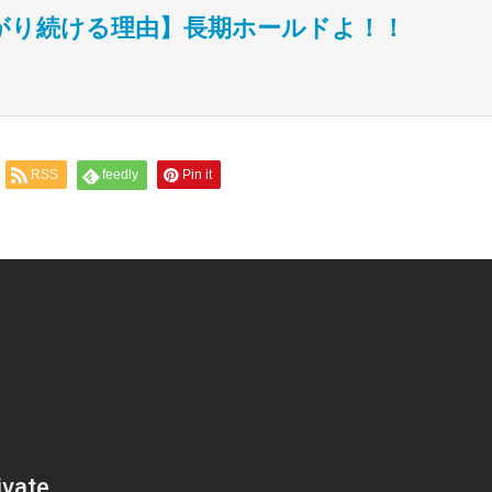
がり続ける理由】長期ホールドよ！！
RSS
feedly
Pin it