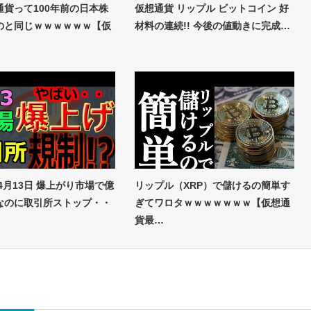
通貨って100年前の日本株
仮想通貨 リップル ビットコイン 好
のと同じｗｗｗｗｗｗ【仮
材料の連続!! 今後の値動きに完成…
4月13日 爆上がり市場で億
リップル（XRP）で儲けるの簡単す
なのに取引所ストップ・・
ぎてワロタｗｗｗｗｗｗｗ【仮想通
貨最…