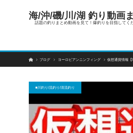
海/沖/磯/川/湖 釣り動
話題の釣りまとめ動画を見て！爆釣りを目指してく
ホーム
ブログ
ヨーロピアンニンフィング
仮想通貨情報【
■川釣り/流釣り/清流釣り