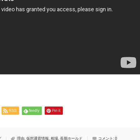
RSS
feedly
Pin it
グ
理由
,
仮想通貨情報
,
相場
,
長期ホールド
コメント:
0