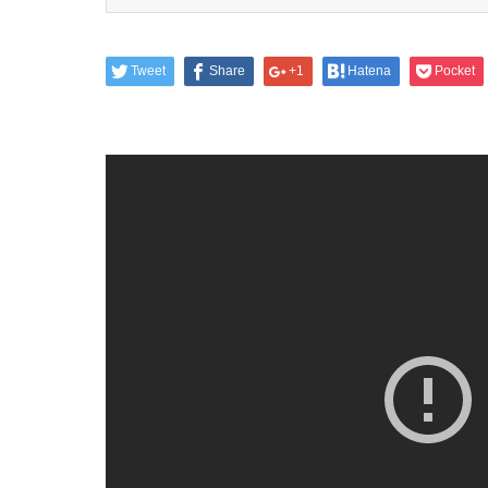
Tweet
Share
+1
Hatena
Pocket