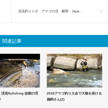
渓流釣り☆彡 アマゴの渓 解禁 Japa…
関連記事
16 渓流flyfishing 故郷の渓
2016アマゴ釣り大会で大物を掛ける
メ
鵜飼さん(2)