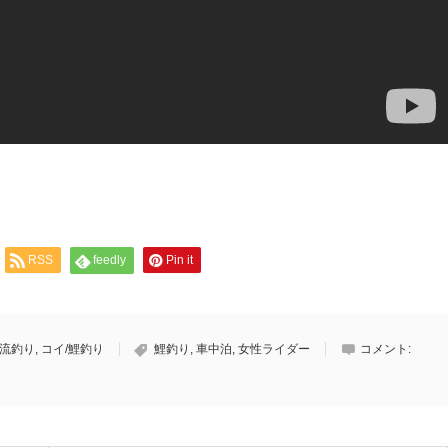
RSS
feedly
Pin it
清流釣り
,
コイ/鯉釣り
鯉釣り
,
車中泊
,
女性ライダー
コメント: