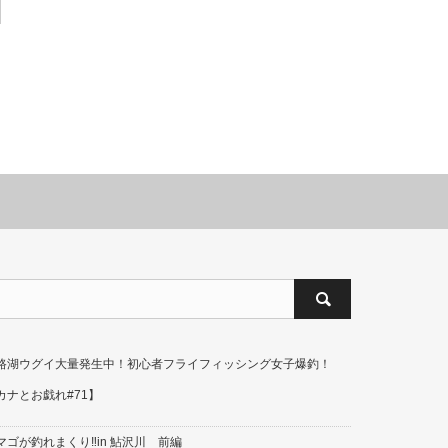
路湖ウグイ大量発生中！初心者フライフィッシング女子爆釣！
カナとお戯れ#71】
マゴが釣れまくり‼in 鮎沢川 前編