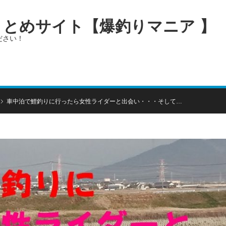
画まとめサイト【爆釣りマニア 】
ださい！
車中泊で鯉釣りに行ったら女性ライダーと出会い・・・そして…