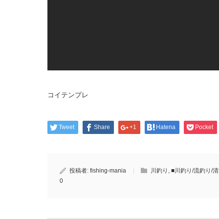
コイテンプレ
Tweet
Share
+1
Hatena
Pocket
投稿者:
fishing-mania
川釣り
,
■川釣り/流釣り/
0