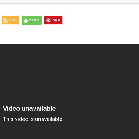
RSS
feedly
Pin it