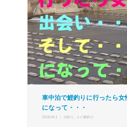
車中泊で鯉釣りに行ったら女
になって・・・
2018.04.1
川釣り
コイ/鯉釣り