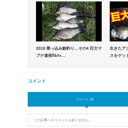
2018 乗っ込み鮒釣り…その4 巨大マ
生きたア
ブナ連発⁉&#x…
スをゲッ
コメント
コメント (0)
この記事へのコメントはありません。