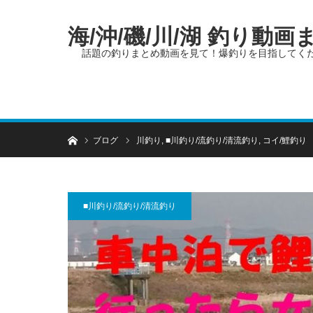
海/沖/磯/川/湖 釣り動
話題の釣りまとめ動画を見て！爆釣りを目指してく
ホーム
ブログ
川釣り
,
■川釣り/流釣り/清流釣り
,
コイ/鯉釣り
■川釣り/流釣り/清流釣り