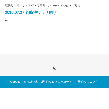
海釣り（沖）
イナダ・ワラサ・ハマチ・メジロ・ブリ 釣り
2010.07.27 剣崎沖ワラサ釣り
…
Copyright ©
海/沖/磯/川/湖 釣り動画まとめサイト【爆釣りマニア 】