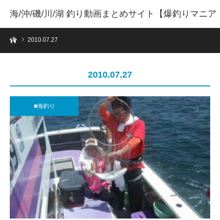
海/沖/磯/川/湖 釣り動画まとめサイト【爆釣りマニア
ホーム
】
2010.07.27
2010.07.27
■海釣り