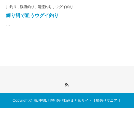
川釣り
渓流釣り
清流釣り
ウグイ釣り
練り餌で狙うウグイ釣り
…
Copyright ©
海/沖/磯/川/湖 釣り動画まとめサイト【爆釣りマニア 】