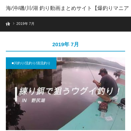
海/沖/磯/川/湖 釣り動画まとめサイト【爆釣りマニア
ホーム
】
2019年 7月
2019年 7月
■川釣り/流釣り/清流釣り