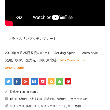
サクラマスサンプルテンプレート
2010年８月25日発売のＤＶＤ「Jerking SpiritⅡ～ichiro style～」
の紹介映像。発売元・釣り東北社（
http://www.tsuri-
tohoku.com/）
投稿者:
fishing-mania
■川釣り/流釣り/清流釣り
,
渓流釣り
,
清流釣り
,
サクラマス釣り
サクラマス
,
衝撃
,
米代
,
サクラマス6ヒット
,
最上
,
雄物