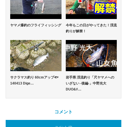
ヤマメ爆釣のフライフィッシング
今年もこの日がやってきた！渓流
釣りが解禁！
サクラマス釣り 60cmアップ🐟
岩手県 渓流釣り「尺ヤマメへの
140413 Dige…
いざない -後編-」中野光大
DUO&#…
コメント
コメント (0)