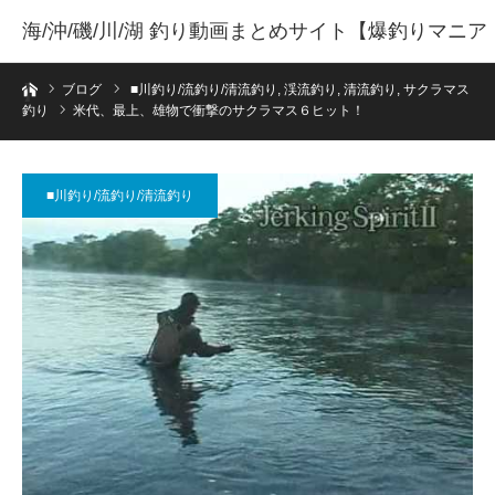
海/沖/磯/川/湖 釣り動画まとめサイト【爆釣りマニア
ホーム
】
ブログ
■川釣り/流釣り/清流釣り
,
渓流釣り
,
清流釣り
,
サクラマス
釣り
米代、最上、雄物で衝撃のサクラマス６ヒット！
■川釣り/流釣り/清流釣り