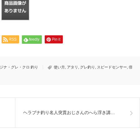
RSS
feedly
Pin it
ジナ・グレ・クロ 釣り
使い方
,
アタリ
,
グレ釣り
,
スピードセンサー
,
倍
ヘラブナ釣り名人突貫おじさんのへら浮き講…