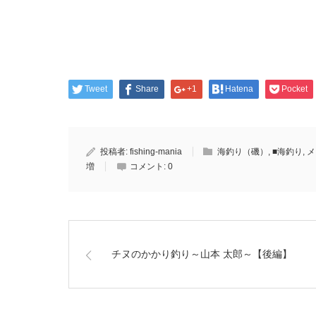
Tweet
Share
+1
Hatena
Pocket
投稿者:
fishing-mania
海釣り（磯）
,
■海釣り
,
メ
増
コメント:
0
チヌのかかり釣り～山本 太郎～【後編】