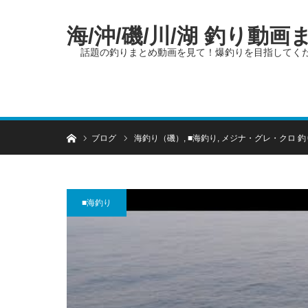
海/沖/磯/川/湖 釣り動
話題の釣りまとめ動画を見て！爆釣りを目指してく
ホーム
ブログ
海釣り（磯）
,
■海釣り
,
メジナ・グレ・クロ 釣
■海釣り