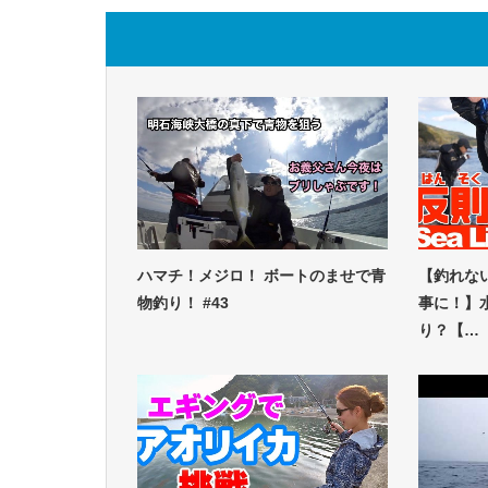
ハマチ！メジロ！ ボートのませで青
【釣れな
物釣り！ #43
事に！】
り？【…