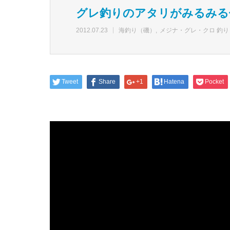
グレ釣りのアタリがみるみる
2012.07.23
海釣り（磯）
メジナ・グレ・クロ 釣り
Tweet
Share
+1
Hatena
Pocket