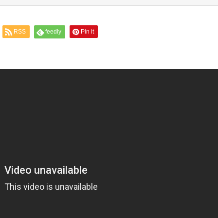
RSS
feedly
Pin it