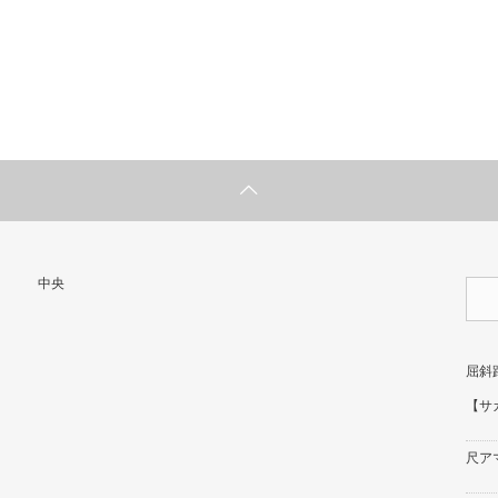
中央
屈斜
【サ
尺ア