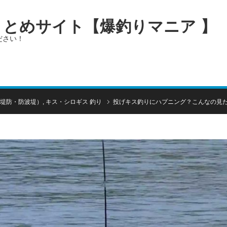
画まとめサイト【爆釣りマニア 】
ださい！
堤防・防波堤）
,
キス・シロギス 釣り
投げキス釣りにハプニング？こんなの見た