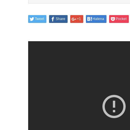
Tweet
Share
+1
Hatena
Pocket