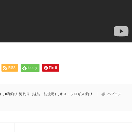
RSS
feedly
Pin it
）
,
■海釣り
,
海釣り（堤防・防波堤）
,
キス・シロギス 釣り
ハプニン