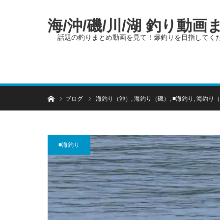
海/沖/磯/川/湖 釣り動
話題の釣りまとめ動画を見て！爆釣りを目指してく
ホーム
ブログ
海釣り（沖）
,
海釣り（磯）
,
■海釣り
,
海釣り（
■海釣り