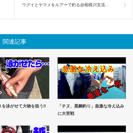
ウグイとヤマメをルアーで釣る@相模川支流…
関連記事
スを泳がせて大物を狙う‼
「チヌ、黒鯛釣り」急激な冷え込み
に大苦戦