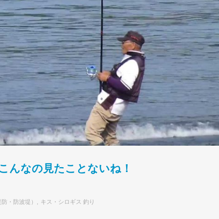
？こんなの見たことないね！
堤防・防波堤）
キス・シロギス 釣り