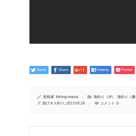
Tweet
Share
+1
Hatena
Pocket
投稿者:
fishing-mania
海釣り（沖）
,
海釣り（磯
グ
,
投げキス釣り
,
2013.05.26
コメント:
0