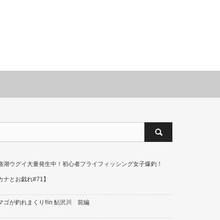
路湖ウグイ大量発生中！初心者フライフィッシング女子爆釣！
カナとお戯れ#71】
マゴが釣れまくり‼in 鮎沢川 前編