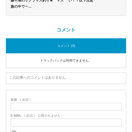
糠平湖のサクラマス釣り★ マス
い！？以下注意
族の中で一…
コメント
コメント (0)
トラックバックは利用できません。
この記事へのコメントはありません。
名前
( 必須 )
E-MAIL
( 必須 ) - 公開されません -
URL