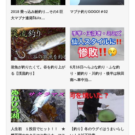
2018 乗っ込み鮒釣り…その4 巨
マブナ釣りGOGO!＃02
大マブナ連発⁉&#x…
岩魚が釣りたくて。谷を釣り上が
6月16日へらぶな釣り・ふな釣
る【渓流釣り】
り・鯉釣り・川釣り・後半は秋田
南へ車中泊…
人生初 １投目でヒット！！ ★
【釣り】冬のウグイはうまいらし