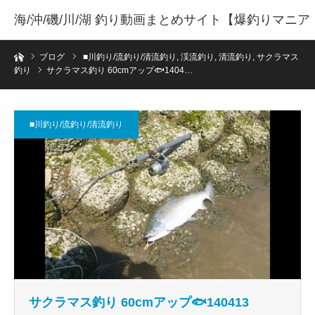
海/沖/磯/川/湖 釣り動画まとめサイト【爆釣りマニア
ホーム
】
ブログ
■川釣り/流釣り/清流釣り
,
渓流釣り
,
清流釣り
,
サクラマス
釣り
サクラマス釣り 60cmアップ🐟1404…
■川釣り/流釣り/清流釣り
サクラマス釣り 60cmアップ🐟140413