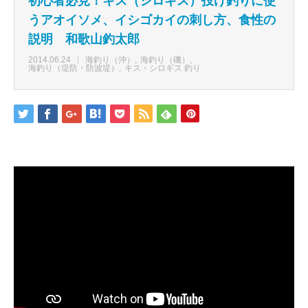
初心者必見！キス（シロギス）投げ釣りに使
うアオイソメ、イシゴカイの刺し方、食性の
説明 和歌山釣太郎
2014.06.24
海釣り（沖）
海釣り（磯）
海釣り（堤防・防波堤）
キス・シロギス 釣り