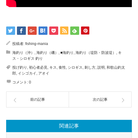
投稿者:
fishing-mania
海釣り（沖）
,
海釣り（磯）
,
■海釣り
,
海釣り（堤防・防波堤）
,
キ
ス・シロギス 釣り
投げ釣り
,
初心者必見
,
キス
,
食性
,
シロギス
,
刺し方
,
説明
,
和歌山釣太
郎
,
イシゴカイ
,
アオイ
コメント:
0
前の記事
次の記事
関連記事