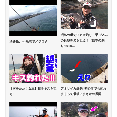
沼島の磯でフカセ釣り 乗っ込み
の良型チヌを狙え！（四季の釣
淡路島、○○漁港でメジロ🎵
り/2018…
【肘をたたく女王】越冬キスを狙
アオリイカ爆釣‼初心者でも釣れ
え‼
まくって最後にまさかの展開…