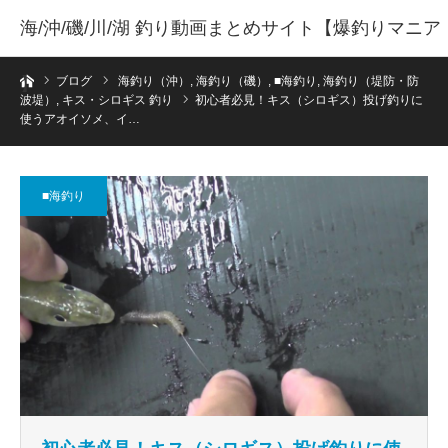
海/沖/磯/川/湖 釣り動画まとめサイト【爆釣りマニア
ホーム
】
ブログ
海釣り（沖）
,
海釣り（磯）
,
■海釣り
,
海釣り（堤防・防
波堤）
,
キス・シロギス 釣り
初心者必見！キス（シロギス）投げ釣りに
使うアオイソメ、イ…
■海釣り