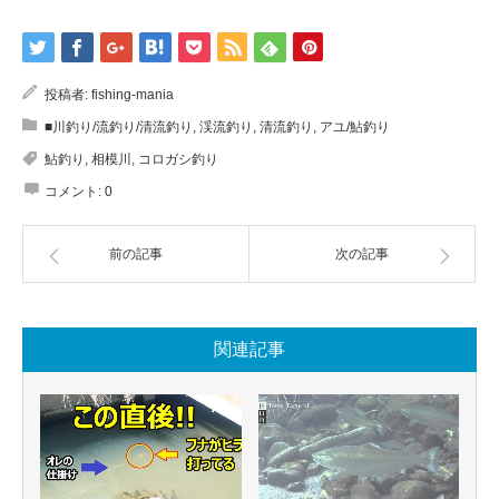
投稿者:
fishing-mania
■川釣り/流釣り/清流釣り
,
渓流釣り
,
清流釣り
,
アユ/鮎釣り
鮎釣り
,
相模川
,
コロガシ釣り
コメント:
0
前の記事
次の記事
関連記事