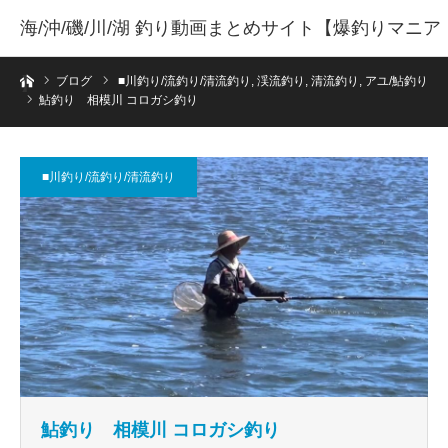
海/沖/磯/川/湖 釣り動画まとめサイト【爆釣りマニア
ホーム
】
ブログ
■川釣り/流釣り/清流釣り
,
渓流釣り
,
清流釣り
,
アユ/鮎釣り
鮎釣り 相模川 コロガシ釣り
■川釣り/流釣り/清流釣り
鮎釣り 相模川 コロガシ釣り