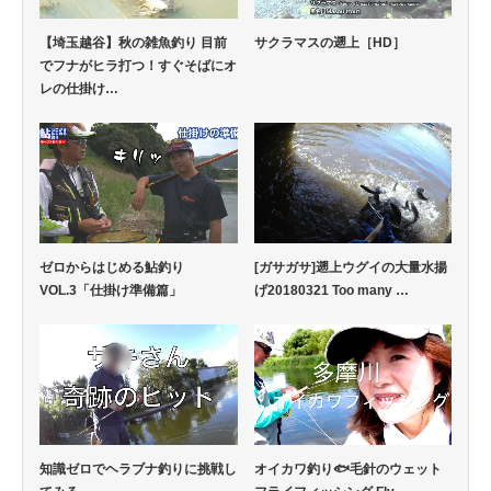
【埼玉越谷】秋の雑魚釣り 目前
サクラマスの遡上［HD］
でフナがヒラ打つ！すぐそばにオ
レの仕掛け…
ゼロからはじめる鮎釣り
[ガサガサ]遡上ウグイの大量水揚
VOL.3「仕掛け準備篇」
げ20180321 Too many …
知識ゼロでヘラブナ釣りに挑戦し
オイカワ釣り🐟毛針のウェット