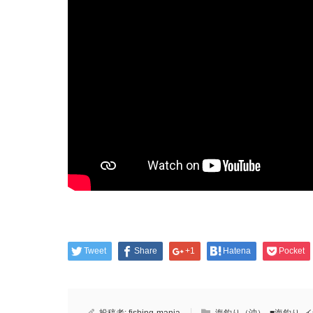
Tweet
Share
+1
Hatena
Pocket
投稿者:
fishing-mania
海釣り（沖）
,
■海釣り
,
イ