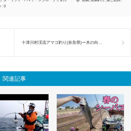
ト:
0
十津川村渓流アマゴ釣り(奈良県)ー木の向…
関連記事