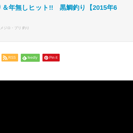
り＆年無しヒット!! 黒鯛釣り【2015年6
メジロ・ブリ 釣り
RSS
feedly
Pin it