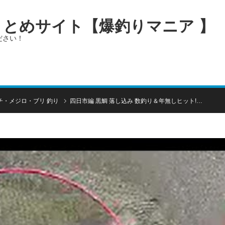
画まとめサイト【爆釣りマニア 】
ださい！
チ・メジロ・ブリ 釣り
四日市編 黒鯛 落し込み 数釣り＆年無しヒット!…