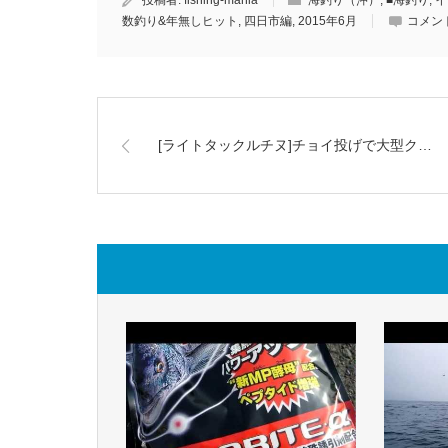
数釣り&年無しヒット
,
四日市編
,
2015年6月
コメン
[ライトタックルチヌ]チョイ投げで大型ク…