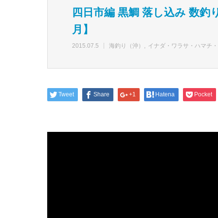
四日市編 黒鯛 落し込み 数釣
月】
2015.07.5
海釣り（沖）
イナダ・ワラサ・ハマチ・
Tweet
Share
+1
Hatena
Pocket