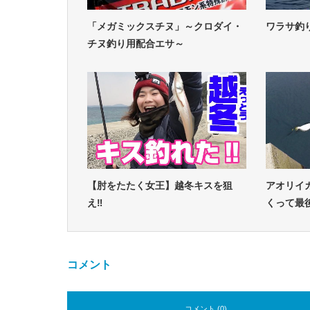
「メガミックスチヌ」～クロダイ・
ワラサ釣
チヌ釣り用配合エサ～
【肘をたたく女王】越冬キスを狙
アオリイ
え‼
くって最
コメント
コメント (0)