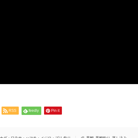
RSS
feedly
Pin it
ナダ・ワラサ・ハマチ・メジロ・ブリ 釣り
黒鯛
,
黒鯛釣り
,
落し込み
,