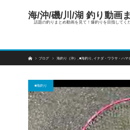
海/沖/磯/川/湖 釣り動
話題の釣りまとめ動画を見て！爆釣りを目指してく
ホーム
ブログ
海釣り（沖）
,
■海釣り
,
イナダ・ワラサ・ハマ
■海釣り