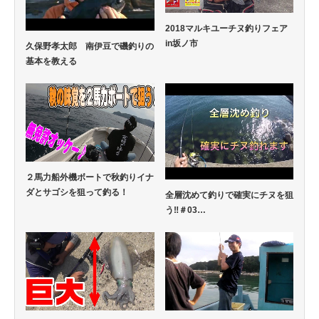
2018マルキユーチヌ釣りフェア
in坂ノ市
久保野孝太郎 南伊豆で磯釣りの
基本を教える
２馬力船外機ボートで秋釣りイナ
ダとサゴシを狙って釣る！
全層沈めて釣りで確実にチヌを狙
う‼️＃03…