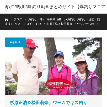
海/沖/磯/川/湖 釣り動画まとめサイト【爆釣りマニア
ホーム
】
ブログ
海釣り（沖）
,
海釣り（磯）
,
■海釣り
,
海釣り（堤防・防
波堤）
,
キス・シロギス 釣り
杉原正浩＆松田莉奈、ワームでキス釣り
■海釣り
杉原正浩＆松田莉奈、ワームでキス釣り