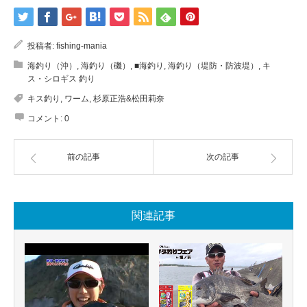
投稿者:
fishing-mania
海釣り（沖）
,
海釣り（磯）
,
■海釣り
,
海釣り（堤防・防波堤）
,
キ
ス・シロギス 釣り
キス釣り
,
ワーム
,
杉原正浩&松田莉奈
コメント:
0
前の記事
次の記事
関連記事