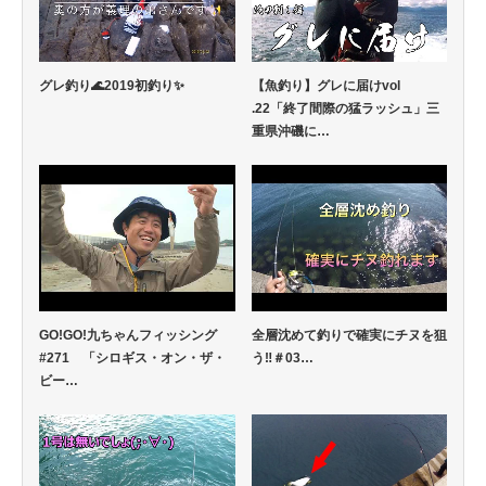
グレ釣り🌊2019初釣り✨
【魚釣り】グレに届けvol
.22「終了間際の猛ラッシュ」三
重県沖磯に…
GO!GO!九ちゃんフィッシング
全層沈めて釣りで確実にチヌを狙
#271 「シロギス・オン・ザ・
う‼️＃03…
ビー…