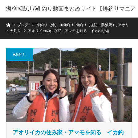
海/沖/磯/川/湖 釣り動画まとめサイト【爆釣りマニア
ホーム
】
ブログ
海釣り（沖）
,
■海釣り
,
海釣り（堤防・防波堤）
,
アオリ
イカ釣り
アオリイカの住み家・アマモを知る イカ釣り編
■海釣り
アオリイカの住み家・アマモを知る イカ釣