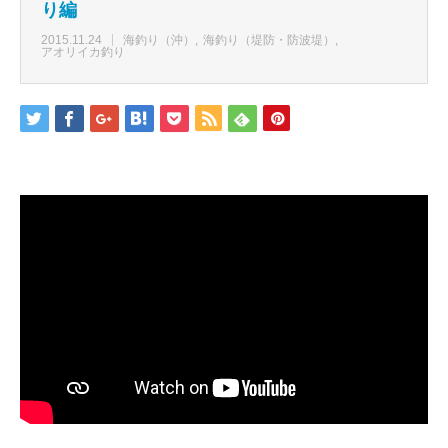
り編
2015.11.24
海釣り（沖）
海釣り（堤防・防波堤）
アオリイカ釣り