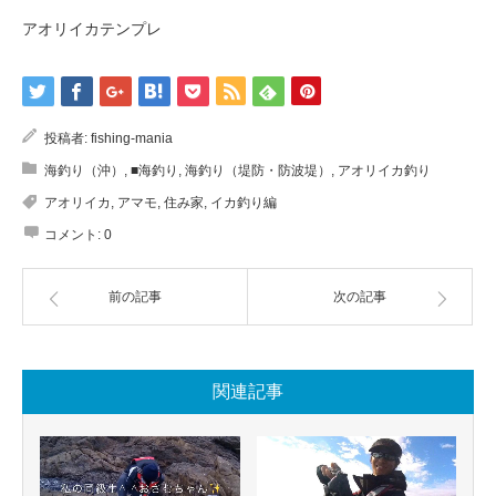
アオリイカテンプレ
投稿者:
fishing-mania
海釣り（沖）
,
■海釣り
,
海釣り（堤防・防波堤）
,
アオリイカ釣り
アオリイカ
,
アマモ
,
住み家
,
イカ釣り編
コメント:
0
前の記事
次の記事
関連記事