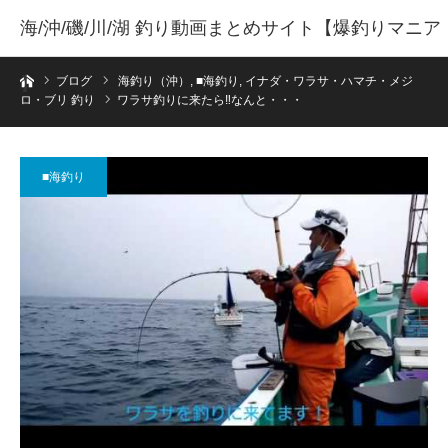
海/沖/磯/川/湖 釣り動画まとめサイト【爆釣りマニア
ホーム
】
ブログ
海釣り（沖）
,
■海釣り
,
イナダ・ワラサ・ハマチ・メジ
ロ・ブリ 釣り
ワラサ釣りに来たら‼なんと・・・
■海釣り