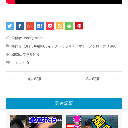
投稿者:
fishing-mania
海釣り（沖）
,
■海釣り
,
イナダ・ワラサ・ハマチ・メジロ・ブリ 釣り
x203c
,
ワラサ釣り
コメント:
0
前の記事
次の記事
関連記事