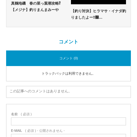
真鶴地磯 春の菜っ葉潮攻略⁉
【メジナ】釣りまんまみーや
【釣り対決】ヒラマサ・イナダ釣
りましたよー‼࿠…
コメント
コメント (0)
トラックバックは利用できません。
この記事へのコメントはありません。
名前
( 必須 )
E-MAIL
( 必須 ) - 公開されません -