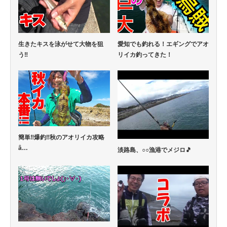
生きたキスを泳がせて大物を狙
愛知でも釣れる！エギングでアオ
う‼
リイカ釣ってきた！
簡単‼爆釣‼秋のアオリイカ攻略
ȃ…
淡路島、○○漁港でメジロ🎵