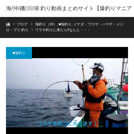
海/沖/磯/川/湖 釣り動画まとめサイト【爆釣りマニア
ホーム
】
ブログ
海釣り（沖）
,
■海釣り
,
イナダ・ワラサ・ハマチ・メジ
ロ・ブリ 釣り
ワラサ釣りに来たら‼なんと・・・
■海釣り