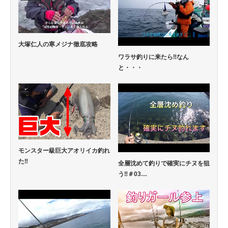
大塚仁人の寒メジナ徹底攻略
ワラサ釣りに来たら‼なん
と・・・
モンスター級巨大アオリイカ釣れ
た‼
全層沈めて釣りで確実にチヌを狙
う‼️＃03…