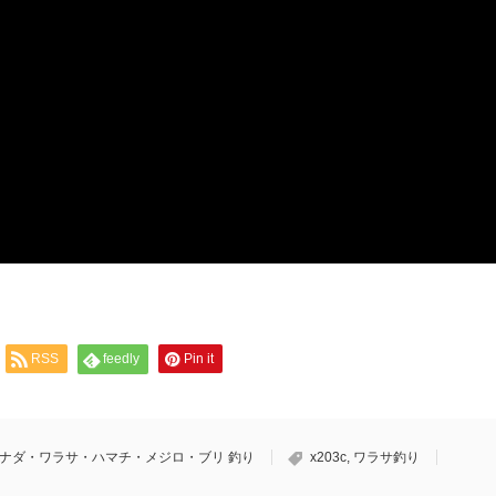
RSS
feedly
Pin it
ナダ・ワラサ・ハマチ・メジロ・ブリ 釣り
x203c
,
ワラサ釣り