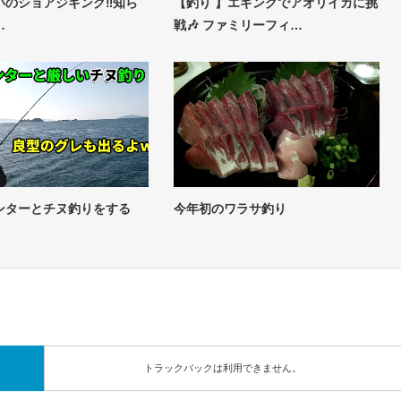
いのショアジギング‼️知ら
【釣り 】エギングでアオリイカに挑
…
戦🎶 ファミリーフィ…
ンターとチヌ釣りをする
今年初のワラサ釣り
トラックバックは利用できません。