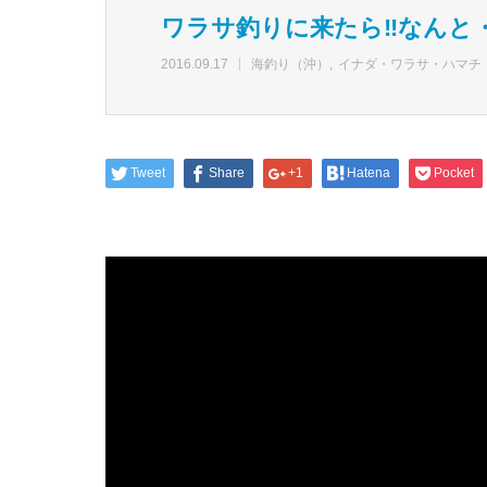
ワラサ釣りに来たら‼なんと
2016.09.17
海釣り（沖）
イナダ・ワラサ・ハマチ
Tweet
Share
+1
Hatena
Pocket