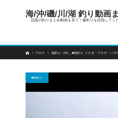
海/沖/磯/川/湖 釣り動
話題の釣りまとめ動画を見て！爆釣りを目指してく
ホーム
ブログ
海釣り（沖）
,
■海釣り
,
イナダ・ワラサ・ハマ
■海釣り