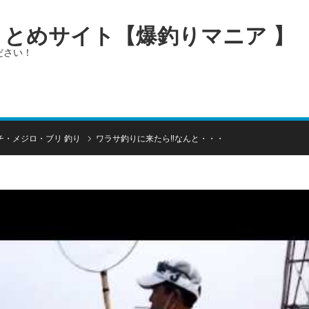
画まとめサイト【爆釣りマニア 】
ださい！
チ・メジロ・ブリ 釣り
ワラサ釣りに来たら‼なんと・・・