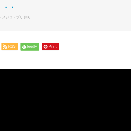
・・・
・メジロ・ブリ 釣り
RSS
feedly
Pin it