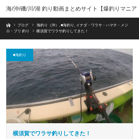
海/沖/磯/川/湖 釣り動画まとめサイト【爆釣りマニア
ホーム
】
ブログ
海釣り（沖）
,
■海釣り
,
イナダ・ワラサ・ハマチ・メジ
ロ・ブリ 釣り
横須賀でワラサ釣りしてきた！
■海釣り
横須賀でワラサ釣りしてきた！