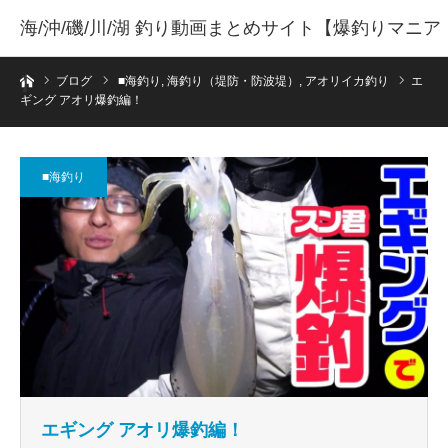
海/沖/磯/川/湖 釣り動画まとめサイト【爆釣りマニア
ホーム
】
ブログ
■海釣り
,
海釣り（堤防・防波堤）
,
アオリイカ釣り
エ
ギング アオリ爆釣編！
■海釣り
エギング アオリ爆釣編！