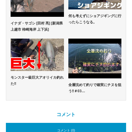
何も考えずにショアジギングに行
ったらこうなる。
イナダ・サゴシ [田村 亮] [新潟県
上越市 柿崎海岸 上下浜]
モンスター級巨大アオリイカ釣れ
た‼
全層沈めて釣りで確実にチヌを狙
う‼️＃03…
コメント
コメント (0)