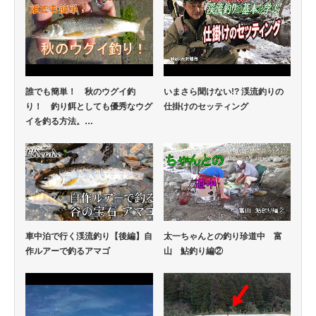
誰でも簡単！ 秋のウグイ釣
いまさら聞けない!? 渓流釣りの
り！ 釣り餌としても優秀なウグ
仕掛けのセッティング
イを釣る方法。…
車中泊で行く渓流釣り【後編】自
太一ちゃんとの釣り珍道中 富
作ルアーで釣るアマゴ
山 鮎釣り編②