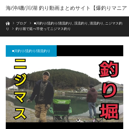
海/沖/磯/川/湖 釣り動画まとめサイト【爆釣りマニア
ホーム
】
ブログ
■川釣り/流釣り/清流釣り
,
渓流釣り
,
清流釣り
,
ニジマス釣
り
釣り堀で延べ竿使ってニジマス釣り
■川釣り/流釣り/清流釣り