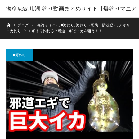
海/沖/磯/川/湖 釣り動画まとめサイト【爆釣りマニア
ホーム
】
ブログ
海釣り（沖）
,
■海釣り
,
海釣り（堤防・防波堤）
,
アオリ
イカ釣り
エギより釣れる？邪道エギでイカを狙う！！
■海釣り