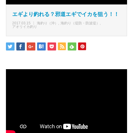
エギより釣れる？邪道エギでイカを狙う！！
2017.03.15
海釣り（沖）
海釣り（堤防・防波堤）
アオリイカ釣り