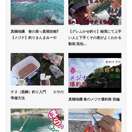
真鶴地磯 春の菜っ葉潮攻略⁉
【グレふかせ釣り】秘境にて上手
【メジナ】釣りまんまみーや
い人と下手くその差がよくわかる
動画 高知…
チヌ（黒鯛）釣り入門 エサの
準備方法
真鶴地磯 春のメジナ爆釣祭 前編