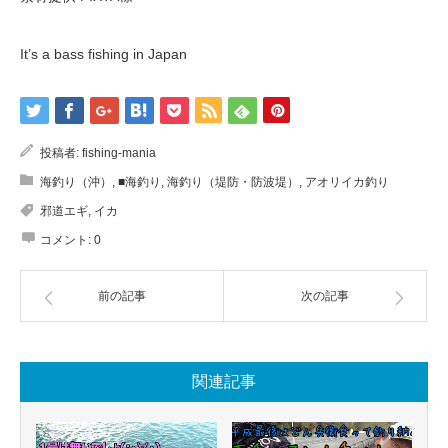
It’s a bass fishing in Japan
投稿者:
fishing-mania
海釣り（沖）
,
■海釣り
,
海釣り（堤防・防波堤）
,
アオリイカ釣り
邪道エギ
,
イカ
コメント:
0
前の記事
次の記事
関連記事