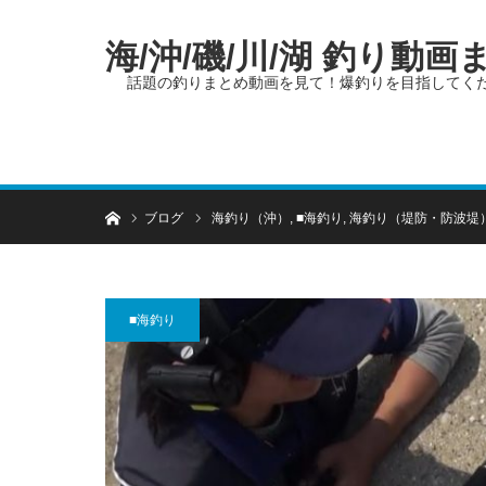
海/沖/磯/川/湖 釣り動
話題の釣りまとめ動画を見て！爆釣りを目指してく
ホーム
ブログ
海釣り（沖）
,
■海釣り
,
海釣り（堤防・防波堤
■海釣り