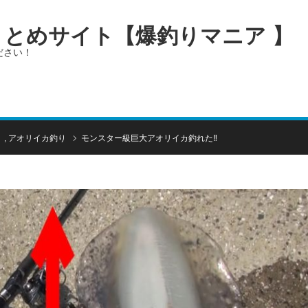
画まとめサイト【爆釣りマニア 】
ださい！
）
,
アオリイカ釣り
モンスター級巨大アオリイカ釣れた‼