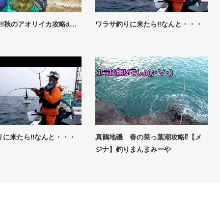
釣‼秋のアオリイカ攻略ȃ…
ワラサ釣りに来たら‼なんと・・・
りに来たら‼なんと・・・
真鶴地磯 春の菜っ葉潮攻略⁉【メ
ジナ】釣りまんまみーや