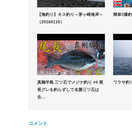
【海釣り】キス釣り～茅ヶ崎海岸～
簡単‼爆
（20160116）
真鶴半島 三ツ石でメジナ釣り #4 尾
ワラサ釣
長グレを釣らずして名勝三ツ石は
去…
コメント