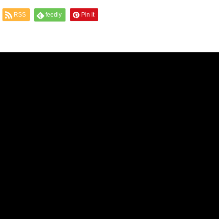
RSS
feedly
Pin it