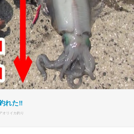
釣れた‼
アオリイカ釣り