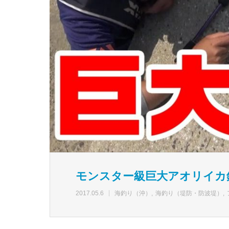
モンスター級巨大アオリイカ
2017.05.6
海釣り（沖）
海釣り（堤防・防波堤）