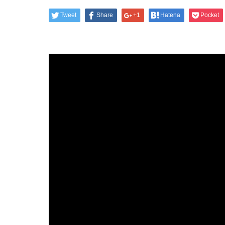
Tweet
Share
+1
Hatena
Pocket