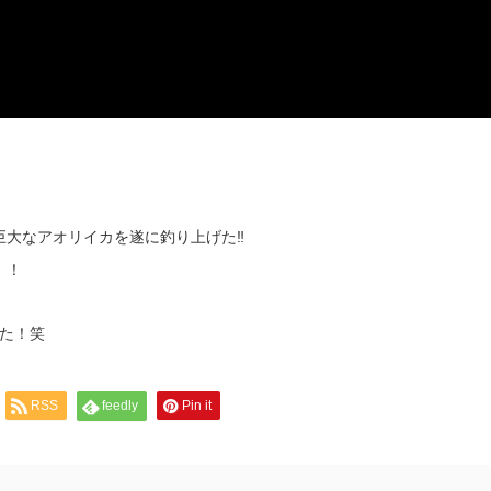
巨大なアオリイカを遂に釣り上げた‼
！！
た！笑
RSS
feedly
Pin it