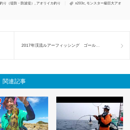
釣り（堤防・防波堤）
,
アオリイカ釣り
x203c
,
モンスター級巨大アオ
2017年渓流ルアーフィッシング ゴール…
関連記事