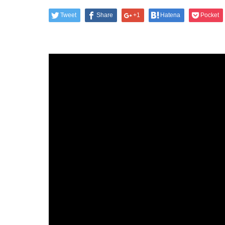
Tweet
Share
+1
Hatena
Pocket