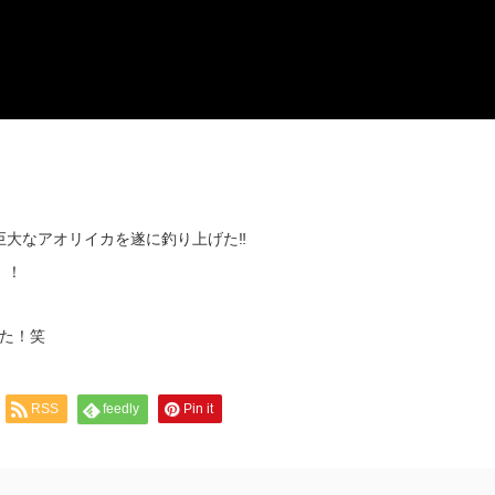
巨大なアオリイカを遂に釣り上げた‼
！！
た！笑
RSS
feedly
Pin it