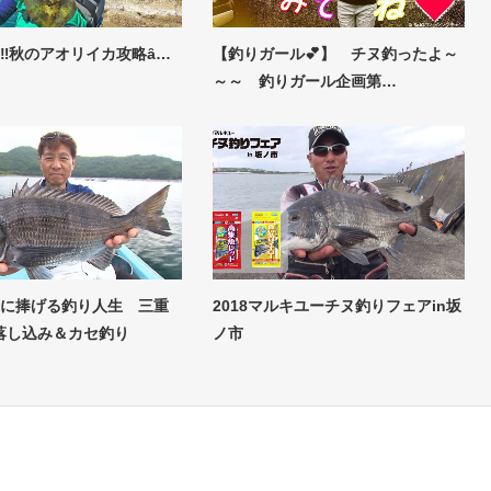
釣‼秋のアオリイカ攻略ȃ…
【釣りガール💕】 チヌ釣ったよ～
～～ 釣りガール企画第…
チヌに捧げる釣り人生 三重
2018マルキユーチヌ釣りフェアin坂
落し込み＆カセ釣り
ノ市