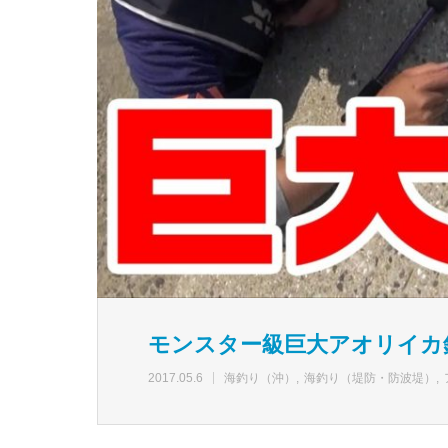
モンスター級巨大アオリイカ
2017.05.6
海釣り（沖）
海釣り（堤防・防波堤）