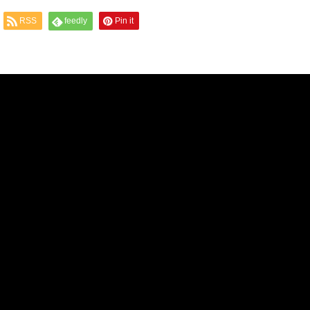
RSS
feedly
Pin it