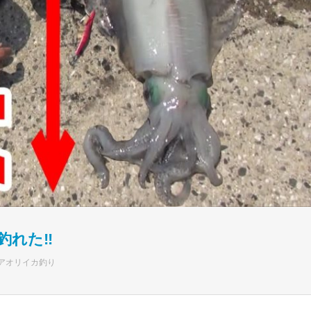
釣れた‼
アオリイカ釣り