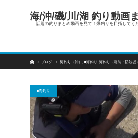
海/沖/磯/川/湖 釣り動
話題の釣りまとめ動画を見て！爆釣りを目指してく
ホーム
ブログ
海釣り（沖）
,
■海釣り
,
海釣り（堤防・防波堤
■海釣り