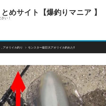
画まとめサイト【爆釣りマニア 】
ださい！
）
,
アオリイカ釣り
モンスター級巨大アオリイカ釣れた‼