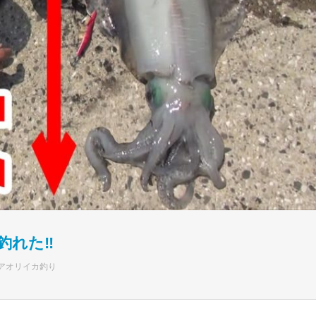
釣れた‼
アオリイカ釣り