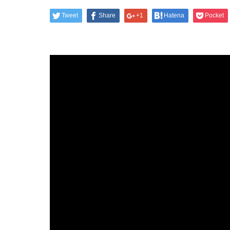
Tweet
Share
+1
Hatena
Pocket