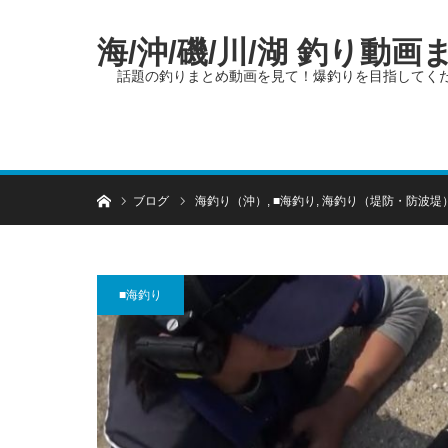
海/沖/磯/川/湖 釣り動
話題の釣りまとめ動画を見て！爆釣りを目指してく
ホーム
ブログ
海釣り（沖）
,
■海釣り
,
海釣り（堤防・防波堤
■海釣り