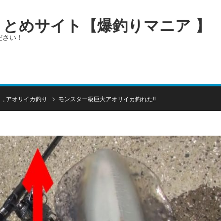
画まとめサイト【爆釣りマニア 】
ださい！
）
,
アオリイカ釣り
モンスター級巨大アオリイカ釣れた‼