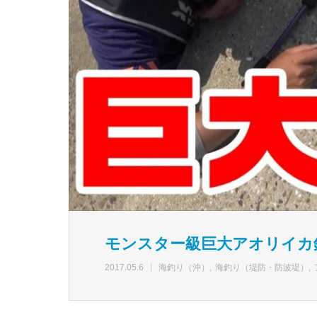
モンスター級巨大アオリイカ
2017.05.6
海釣り（沖）
海釣り（堤防・防波堤）