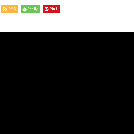
RSS
feedly
Pin it