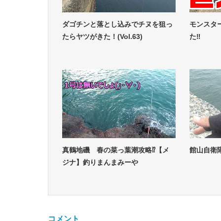
ダゴチンと落とし込みでチヌを狙っ
モンスタ
たらヤツがきた！(Vol.63)
た‼
真鶴地磯 春の菜っ葉潮攻略⁉【メ
館山自衛
ジナ】釣りまんまみーや
コメント