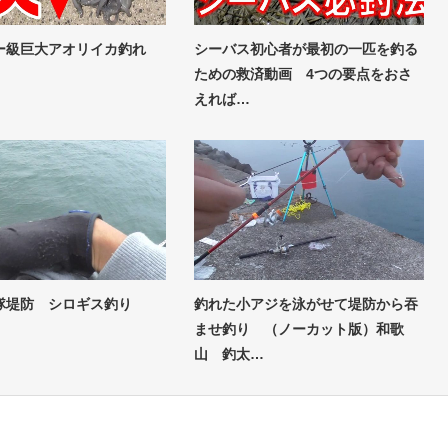
ー級巨大アオリイカ釣れ
シーバス初心者が最初の一匹を釣る
ための救済動画 4つの要点をおさ
えれば…
隊堤防 シロギス釣り
釣れた小アジを泳がせて堤防から吞
ませ釣り （ノーカット版）和歌
山 釣太…