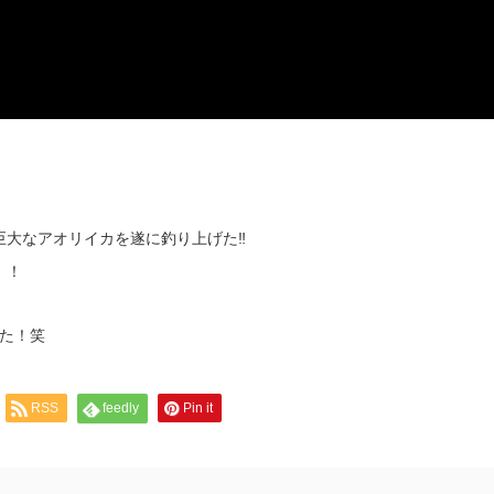
巨大なアオリイカを遂に釣り上げた‼
！！
た！笑
RSS
feedly
Pin it