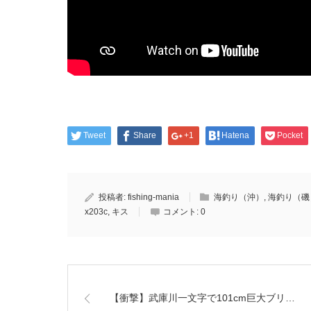
Tweet
Share
+1
Hatena
Pocket
投稿者:
fishing-mania
海釣り（沖）
,
海釣り（磯
x203c
,
キス
コメント:
0
【衝撃】武庫川一文字で101cm巨大ブリ…