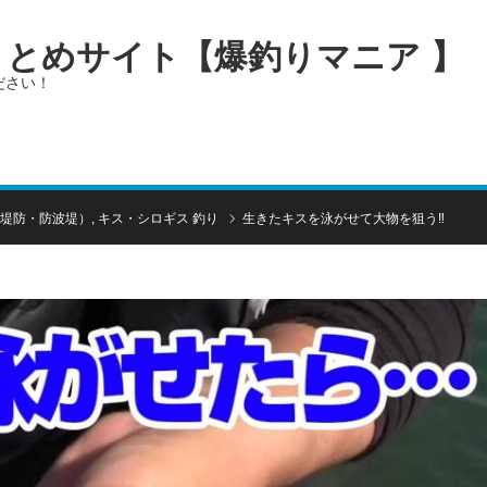
画まとめサイト【爆釣りマニア 】
ださい！
堤防・防波堤）
,
キス・シロギス 釣り
生きたキスを泳がせて大物を狙う‼