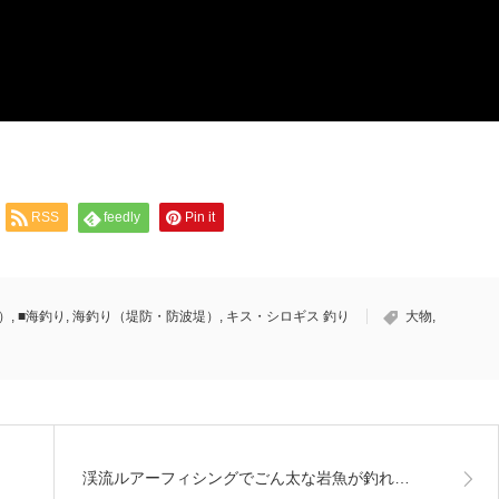
RSS
feedly
Pin it
）
,
■海釣り
,
海釣り（堤防・防波堤）
,
キス・シロギス 釣り
大物
,
渓流ルアーフィシングでごん太な岩魚が釣れ…