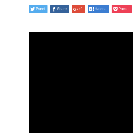
Tweet
Share
+1
Hatena
Pocket