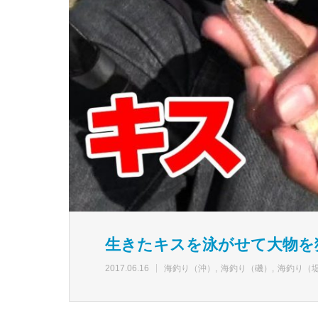
生きたキスを泳がせて大物を
2017.06.16
海釣り（沖）
海釣り（磯）
海釣り（