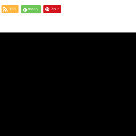
RSS
feedly
Pin it