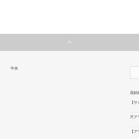
中央
屈斜
【サ
尺ア
【アマ