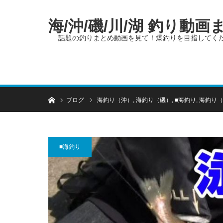
海/沖/磯/川/湖 釣り動
話題の釣りまとめ動画を見て！爆釣りを目指してく
ホーム
ブログ
海釣り（沖）
,
海釣り（磯）
,
■海釣り
,
海釣り（
■海釣り