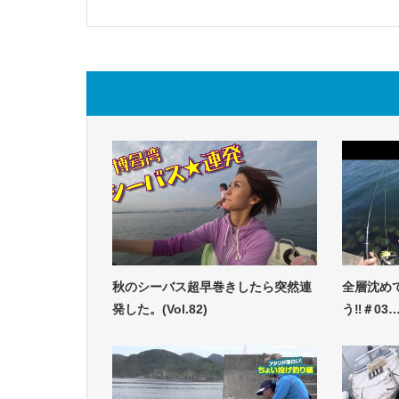
秋のシーバス超早巻きしたら突然連
全層沈め
発した。(Vol.82)
う‼️＃03