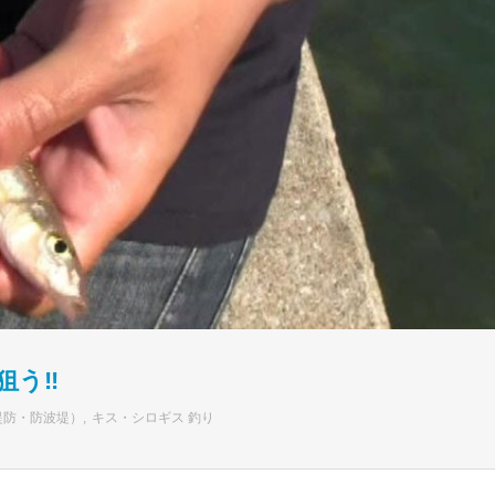
狙う‼
堤防・防波堤）
キス・シロギス 釣り