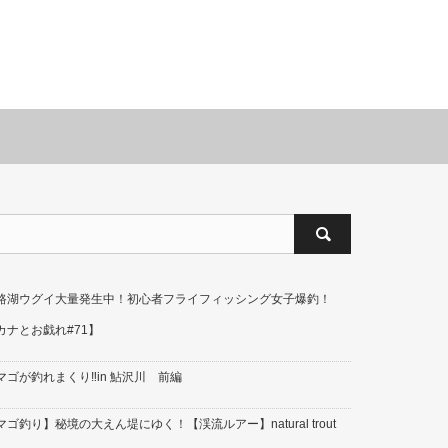
路湖ウグイ大量発生中！初心者フライフィッシング女子爆釣！
カナとお戯れ#71】
マゴが釣れまくり‼in 鮎沢川 前編
ゴ釣り】秘境の大えん堤にゆく！【渓流ルアー】natural trout