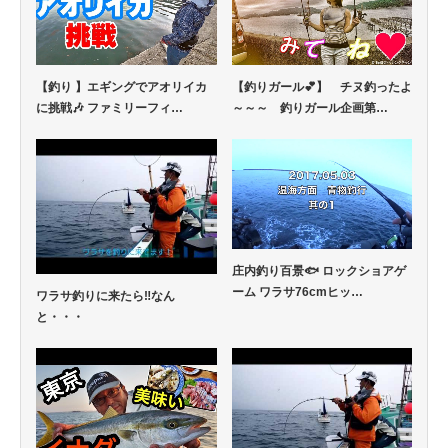
【釣り 】エギングでアオリイカ
【釣りガール💕】 チヌ釣ったよ
に挑戦🎶 ファミリーフィ…
～～～ 釣りガール企画第…
庄内釣り百景🐟 ロックショアゲ
ーム ワラサ76cmヒッ…
ワラサ釣りに来たら‼なん
と・・・