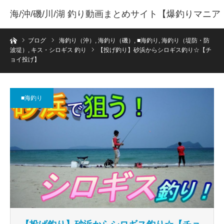
海/沖/磯/川/湖 釣り動画まとめサイト【爆釣りマニア
ホーム
】
ブログ
海釣り（沖）
,
海釣り（磯）
,
■海釣り
,
海釣り（堤防・防
波堤）
,
キス・シロギス 釣り
【投げ釣り】砂浜からシロギス釣り☆【チ
ョイ投げ】
■海釣り