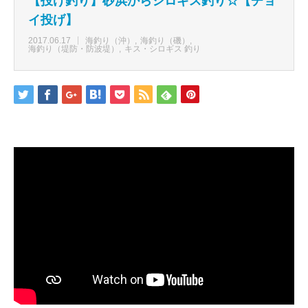
【投げ釣り】砂浜からシロギス釣り☆【チョ
イ投げ】
2017.06.17
海釣り（沖）
海釣り（磯）
海釣り（堤防・防波堤）
キス・シロギス 釣り