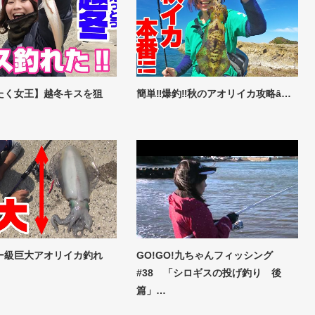
たく女王】越冬キスを狙
簡単‼爆釣‼秋のアオリイカ攻略ȃ…
ー級巨大アオリイカ釣れ
GO!GO!九ちゃんフィッシング
#38 「シロギスの投げ釣り 後
篇」…