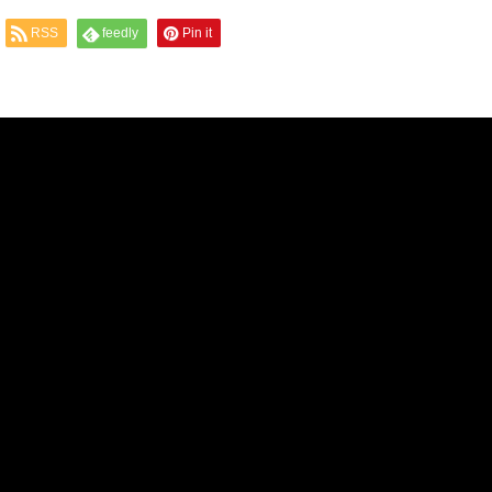
RSS
feedly
Pin it