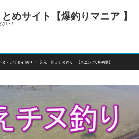
画まとめサイト【爆釣りマニア 】
ださい！
チヌ・カワダイ 釣り
足元 見えチヌ釣り 【チニング6月初夏】