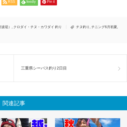
RSS
feedly
Pin it
防波堤）
,
クロダイ・チヌ・カワダイ 釣り
チヌ釣り
,
チニング6月初夏
,
三重県シーバス釣り2日目
関連記事