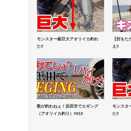
モンスター級巨大アオリイカ釣れ
【肘をた
た‼
え‼
数が釣れねぇ！浜田市でエギング
モンスタ
（アオリイカ釣り）#010
た‼