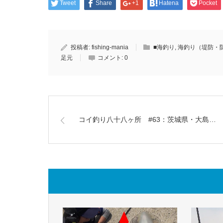
Tweet
Share
+1
Hatena
Pocket
投稿者:
fishing-mania
■海釣り
,
海釣り（堤防・
足元
コメント:
0
コイ釣り八十八ヶ所 #63：茨城県・大島…