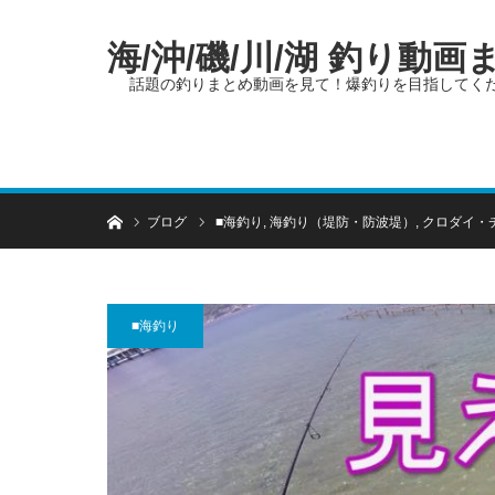
海/沖/磯/川/湖 釣り動
話題の釣りまとめ動画を見て！爆釣りを目指してく
ホーム
ブログ
■海釣り
,
海釣り（堤防・防波堤）
,
クロダイ・
■海釣り