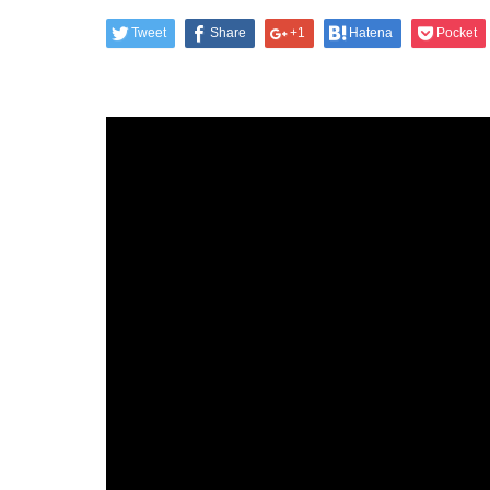
Tweet
Share
+1
Hatena
Pocket