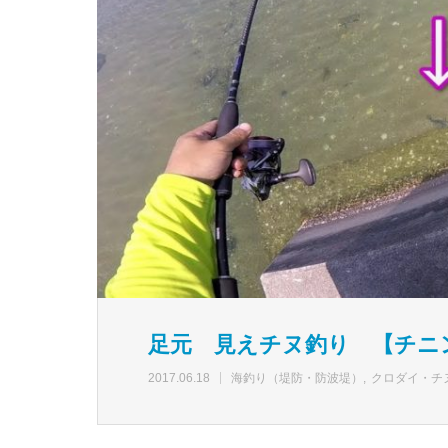
足元 見えチヌ釣り 【チニ
2017.06.18
海釣り（堤防・防波堤）
クロダイ・チ