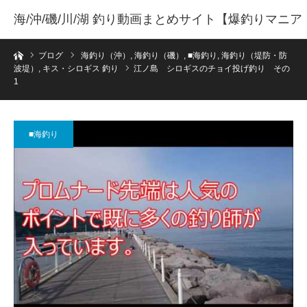
海/沖/磯/川/湖 釣り動画まとめサイト【爆釣りマニア
ホーム
】
ブログ
海釣り（沖）
,
海釣り（磯）
,
■海釣り
,
海釣り（堤防・防
波堤）
,
キス・シロギス 釣り
江ノ島 シロギスのチョイ投げ釣り その
1
■海釣り