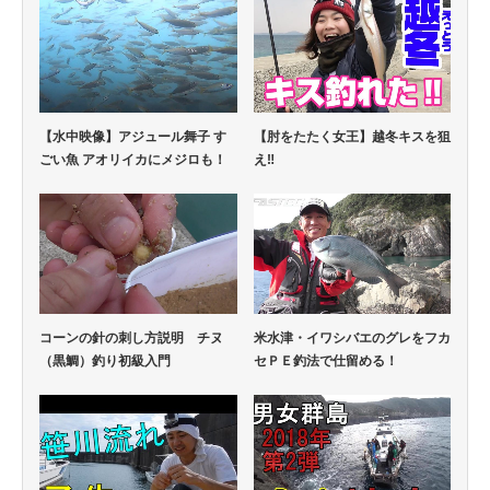
【水中映像】アジュール舞子 す
【肘をたたく女王】越冬キスを狙
ごい魚 アオリイカにメジロも！
え‼
コーンの針の刺し方説明 チヌ
米水津・イワシバエのグレをフカ
（黒鯛）釣り初級入門
セＰＥ釣法で仕留める！