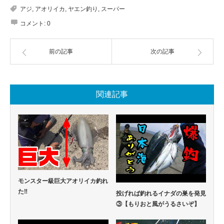
アジ
,
アオリイカ
,
ヤエン釣り
,
スーパー
コメント:
0
前の記事
次の記事
関連記事
モンスター級巨大アオリイカ釣れ
た‼
投げれば釣れるイナダの巣を発見
③【もりおと風がうるさいぞ】