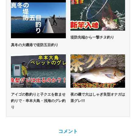
堤防先端から一撃チヌ釣り
真冬の大磯港で堤防五目釣り
アイゴの数釣りと子クエを飲ませ
夜の磯で大はしゃぎ良型オナガは
釣りで・串本大島・浅海のグレ釣
茶グレ!!!
り
コメント