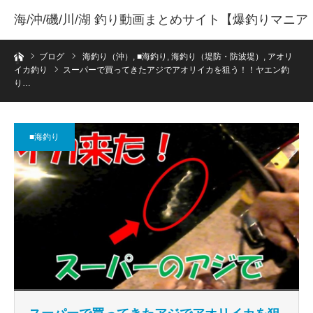
海/沖/磯/川/湖 釣り動画まとめサイト【爆釣りマニア
ホーム
】
ブログ
海釣り（沖）
,
■海釣り
,
海釣り（堤防・防波堤）
,
アオリ
イカ釣り
スーパーで買ってきたアジでアオリイカを狙う！！ヤエン釣
り…
■海釣り