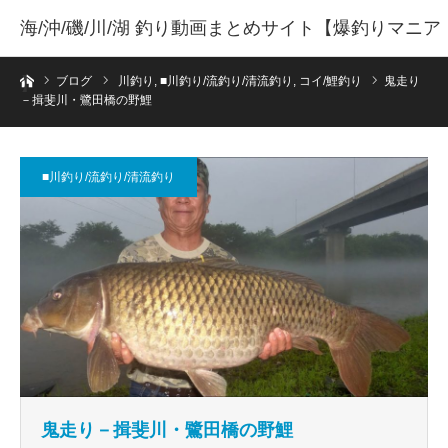
海/沖/磯/川/湖 釣り動画まとめサイト【爆釣りマニア
ホーム
】
ブログ
川釣り
,
■川釣り/流釣り/清流釣り
,
コイ/鯉釣り
鬼走り
－揖斐川・鷺田橋の野鯉
■川釣り/流釣り/清流釣り
鬼走り－揖斐川・鷺田橋の野鯉