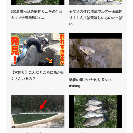
2018 乗っ込み鮒釣り…その4 巨
ヤマメの住む清流でルアー＆脈釣
大マブナ連発⁉&#x…
り！！入川は美味しいものいっぱ
い
【穴釣り】こんなところに魚がた
くさんいるの？
早春の川でハヤ釣り River-
fishing