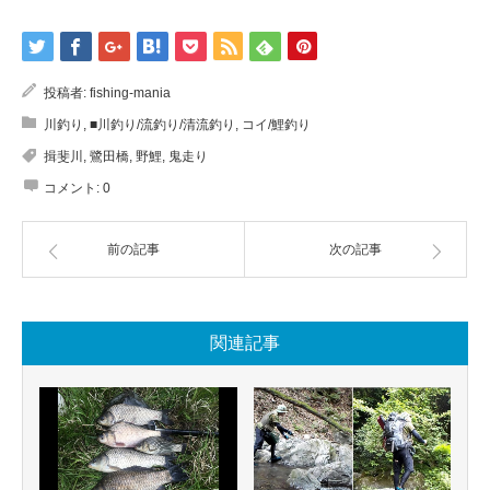
投稿者:
fishing-mania
川釣り
,
■川釣り/流釣り/清流釣り
,
コイ/鯉釣り
揖斐川
,
鷺田橋
,
野鯉
,
鬼走り
コメント:
0
前の記事
次の記事
関連記事