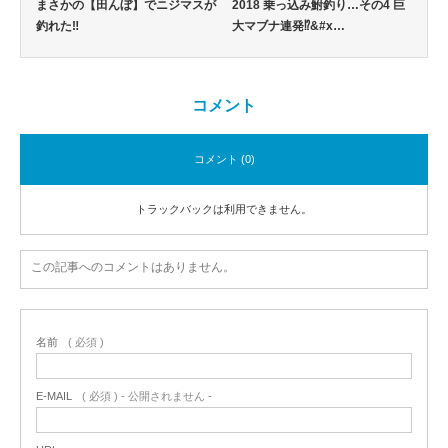
まさかの【田んぼ】でニジマスが
2018 乗っ込み鮒釣り…その4 巨
釣れた‼
大マブナ連発⁉&#x…
コメント
コメント (0)
トラックバックは利用できません。
この記事へのコメントはありません。
名前
( 必須 )
E-MAIL
( 必須 ) - 公開されません -