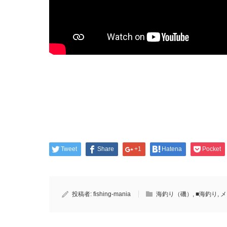
Tweet
Share
+1
Hatena
Pocket
投稿者:
fishing-mania
海釣り（磯）
,
■海釣り
,
メ