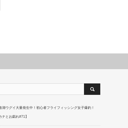
路湖ウグイ大量発生中！初心者フライフィッシング女子爆釣！
カナとお戯れ#71】