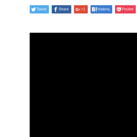
Tweet
Share
+1
Hatena
Pocket