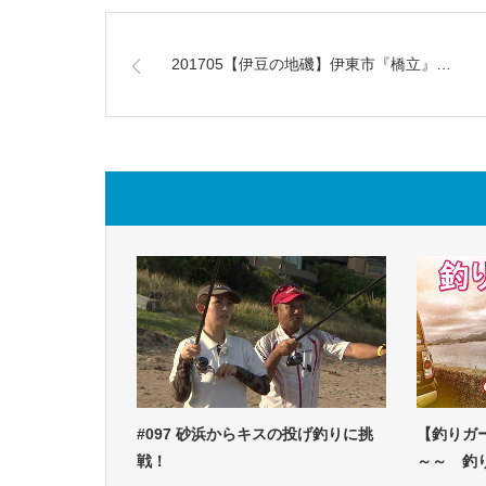
201705【伊豆の地磯】伊東市『橋立』…
#097 砂浜からキスの投げ釣りに挑
【釣りガ
戦！
～～ 釣