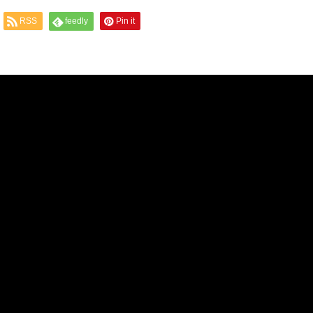
RSS
feedly
Pin it