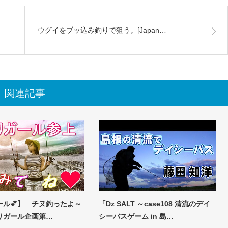
ウグイをブッ込み釣りで狙う。[Japan…
関連記事
ール💕】 チヌ釣ったよ～
「Dz SALT ～case108 清流のデイ
りガール企画第…
シーバスゲーム in 島…