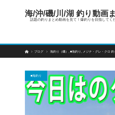
海/沖/磯/川/湖 釣り動
話題の釣りまとめ動画を見て！爆釣りを目指してく
ホーム
ブログ
海釣り（磯）
,
■海釣り
,
メジナ・グレ・クロ 釣
■海釣り