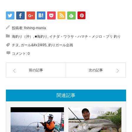
投稿者:
fishing-mania
海釣り（沖）
,
■海釣り
,
イナダ・ワラサ・ハマチ・メジロ・ブリ 釣り
チヌ
,
ガール&#x1f495
,
釣りガール企画
コメント:
0
前の記事
次の記事
関連記事