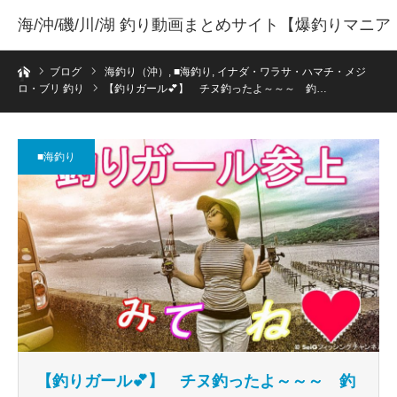
海/沖/磯/川/湖 釣り動画まとめサイト【爆釣りマニア
ホーム
】
ブログ
海釣り（沖）
,
■海釣り
,
イナダ・ワラサ・ハマチ・メジ
ロ・ブリ 釣り
【釣りガール💕】 チヌ釣ったよ～～～ 釣…
■海釣り
【釣りガール💕】 チヌ釣ったよ～～～ 釣