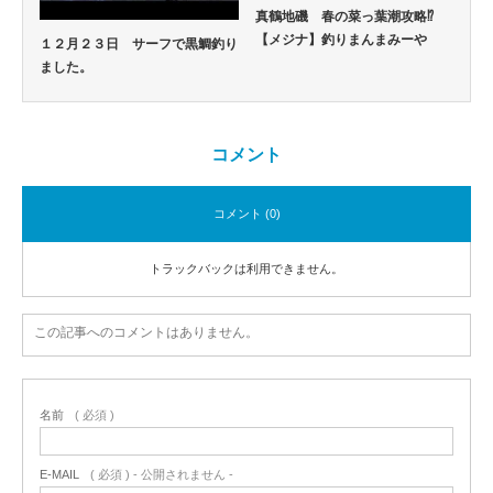
真鶴地磯 春の菜っ葉潮攻略⁉
【メジナ】釣りまんまみーや
１２月２３日 サーフで黒鯛釣り
ました。
コメント
コメント (0)
トラックバックは利用できません。
この記事へのコメントはありません。
名前
( 必須 )
E-MAIL
( 必須 ) - 公開されません -