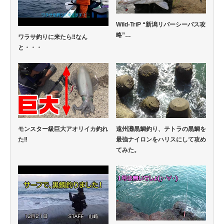
Wild-TriP “新潟リバーシーバス攻
略”…
ワラサ釣りに来たら‼なん
と・・・
モンスター級巨大アオリイカ釣れ
遠州灘黒鯛釣り、テトラの黒鯛を
た‼
最強ナイロンをハリスにして攻め
てみた。