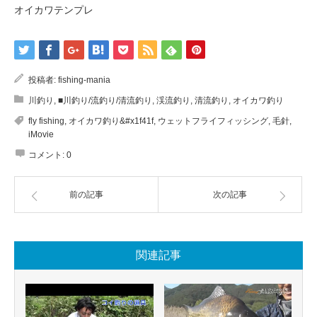
オイカワテンプレ
投稿者:
fishing-mania
川釣り
,
■川釣り/流釣り/清流釣り
,
渓流釣り
,
清流釣り
,
オイカワ釣り
fly fishing
,
オイカワ釣り&#x1f41f
,
ウェットフライフィッシング
,
毛針
,
iMovie
コメント:
0
前の記事
次の記事
関連記事