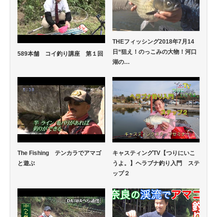
THEフィッシング2018年7月14
日“狙え！のっこみの大物！河口
589本舗 コイ釣り講座 第１回
湖の…
The Fishing テンカラでアマゴ
キャスティングTV【つりにいこ
と遊ぶ
うよ。】ヘラブナ釣り入門 ステ
ップ２