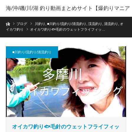
海/沖/磯/川/湖 釣り動画まとめサイト【爆釣りマニア
ホーム
】
ブログ
川釣り
,
■川釣り/流釣り/清流釣り
,
渓流釣り
,
清流釣り
,
オ
イカワ釣り
オイカワ釣り🐟毛針のウェットフライフィッ…
■川釣り/流釣り/清流釣り
オイカワ釣り🐟毛針のウェットフライフィッ