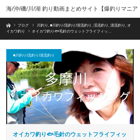
海/沖/磯/川/湖 釣り動画まとめサイト【爆釣りマニア
ホーム
】
ブログ
川釣り
,
■川釣り/流釣り/清流釣り
,
渓流釣り
,
清流釣り
,
オ
イカワ釣り
オイカワ釣り🐟毛針のウェットフライフィッ…
■川釣り/流釣り/清流釣り
オイカワ釣り🐟毛針のウェットフライフィッ