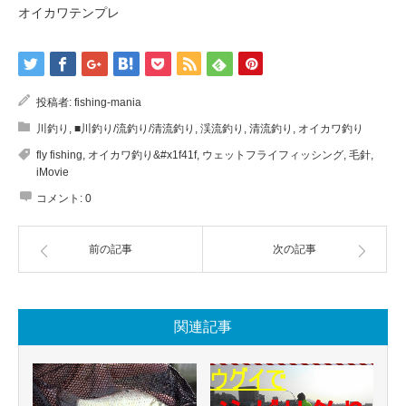
オイカワテンプレ
投稿者:
fishing-mania
川釣り
,
■川釣り/流釣り/清流釣り
,
渓流釣り
,
清流釣り
,
オイカワ釣り
fly fishing
,
オイカワ釣り&#x1f41f
,
ウェットフライフィッシング
,
毛針
,
iMovie
コメント:
0
前の記事
次の記事
関連記事