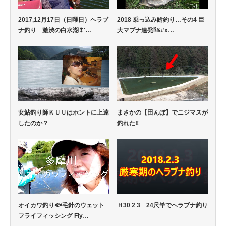
2017,12月17日（日曜日）ヘラブ
2018 乗っ込み鮒釣り…その4 巨
ナ釣り 激渋の白水湖❢'…
大マブナ連発⁉&#x…
女鮎釣り師ＫＵＵはホントに上達
まさかの【田んぼ】でニジマスが
したのか？
釣れた‼
オイカワ釣り🐟毛針のウェット
Ｈ30 2 3 24尺竿でヘラブナ釣り
フライフィッシング Fly…