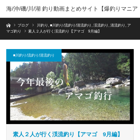
海/沖/磯/川/湖 釣り動画まとめサイト【爆釣りマニア
ホーム
】
ブログ
川釣り
,
■川釣り/流釣り/清流釣り
,
渓流釣り
,
清流釣り
,
ア
マゴ釣り
素人２人が行く渓流釣り【アマゴ 9月編】
■川釣り/流釣り/清流釣り
素人２人が行く渓流釣り【アマゴ 9月編】