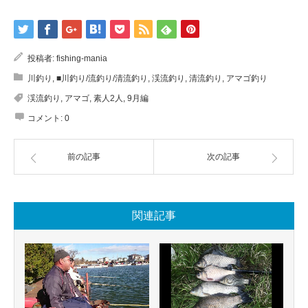
投稿者:
fishing-mania
川釣り
,
■川釣り/流釣り/清流釣り
,
渓流釣り
,
清流釣り
,
アマゴ釣り
渓流釣り
,
アマゴ
,
素人2人
,
9月編
コメント:
0
前の記事
次の記事
関連記事