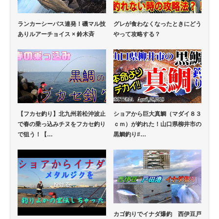
ランカーシーバス連発！磯マル技
グレが食わなくなったときにどう
ありルアーチョイス × 鈴木斉
やって攻略する？
【フカセ釣り】北九州若松沖波止
ショアから巨大真鯛（マダイ８３
で春の乗っ込みチヌをフカセ釣り
ｃｍ）が釣れた！山口県柳井市の
で狙う！【…
黒鯛釣り#…
カゴ釣りでイナダ爆釣 西伊豆戸