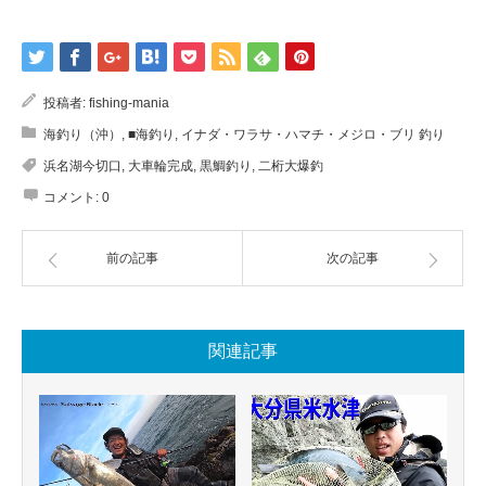
投稿者:
fishing-mania
海釣り（沖）
,
■海釣り
,
イナダ・ワラサ・ハマチ・メジロ・ブリ 釣り
浜名湖今切口
,
大車輪完成
,
黒鯛釣り
,
二桁大爆釣
コメント:
0
前の記事
次の記事
関連記事