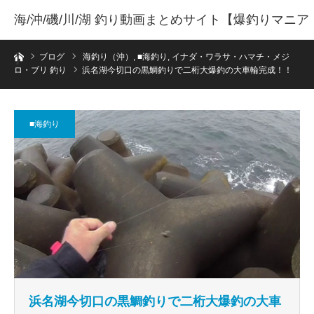
海/沖/磯/川/湖 釣り動画まとめサイト【爆釣りマニア
ホーム
】
ブログ
海釣り（沖）
,
■海釣り
,
イナダ・ワラサ・ハマチ・メジ
ロ・ブリ 釣り
浜名湖今切口の黒鯛釣りで二桁大爆釣の大車輪完成！！
■海釣り
浜名湖今切口の黒鯛釣りで二桁大爆釣の大車