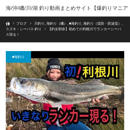
海/沖/磯/川/湖 釣り動画まとめサイト【爆釣りマニア
ホーム
】
ブログ
川釣り
,
海釣り（磯）
,
■海釣り
,
海釣り（堤防・防波堤）
,
スズキ・シーバス 釣り
【釣女耶奈】初めての利根川でランカーシーバ
ス現る！
■海釣り