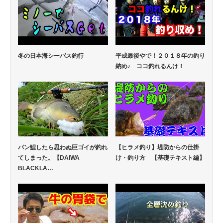
冬の日本海シーバス釣行
平成最後やで！２０１８年の釣り
納め♪ ココ釣れるんけ！
パン鯉したら思わぬ巨ゴイが釣れ
【ヒラメ釣り】堤防からの仕掛
てしまった。【DAIWA
け・釣り方 【基礎テキスト編】
BLACKLA…