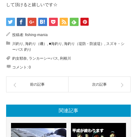
して頂けると嬉しいです☆
投稿者:
fishing-mania
川釣り
,
海釣り（磯）
,
■海釣り
,
海釣り（堤防・防波堤）
,
スズキ・シ
ーバス 釣り
釣女耶奈
,
ランカーシーバス
,
利根川
コメント:
0
前の記事
次の記事
関連記事