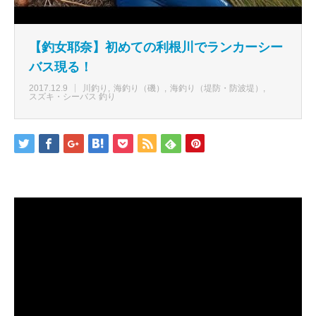
【釣女耶奈】初めての利根川でランカーシー
バス現る！
2017.12.9
川釣り
海釣り（磯）
海釣り（堤防・防波堤）
スズキ・シーバス 釣り