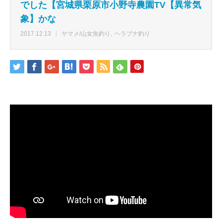
でした【宮城県栗原市小野寺農園TV【異常気
象】かな
2017.12.13
ヤマメ/山女魚釣り
ヘラブナ釣り