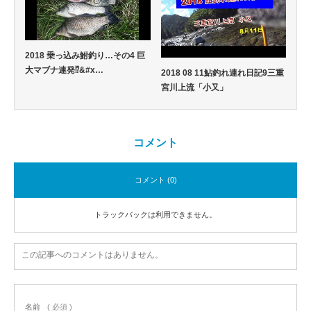
2018 乗っ込み鮒釣り…その4 巨
大マブナ連発⁉&#x…
2018 08 11鮎釣れ連れ日記9三重
宮川上流「小又」
コメント
コメント (0)
トラックバックは利用できません。
この記事へのコメントはありません。
名前
( 必須 )