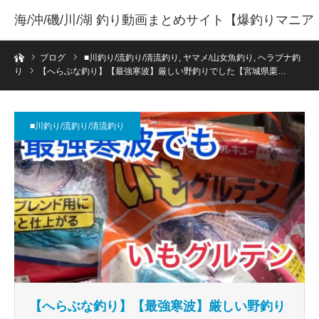
海/沖/磯/川/湖 釣り動画まとめサイト【爆釣りマニア
ホーム
】
ブログ
■川釣り/流釣り/清流釣り
,
ヤマメ/山女魚釣り
,
ヘラブナ釣
り
【へらぶな釣り】【最強寒波】厳しい野釣りでした【宮城県栗…
■川釣り/流釣り/清流釣り
【へらぶな釣り】【最強寒波】厳しい野釣り