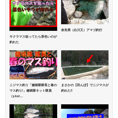
奈良県（白川又）アマゴ釣行
サクラマス狙ってたら茶色いのが
釣れた
ニジマス釣り「健啖隊隊長と春の
まさかの【田んぼ】でニジマスが
マス釣り!」健啖隊ネット隊員
釣れた‼
（y.kat…