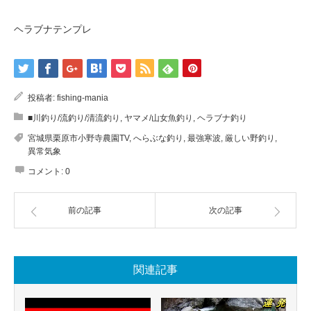
ヘラブナテンプレ
投稿者:
fishing-mania
■川釣り/流釣り/清流釣り
,
ヤマメ/山女魚釣り
,
ヘラブナ釣り
宮城県栗原市小野寺農園TV
,
へらぶな釣り
,
最強寒波
,
厳しい野釣り
,
異常気象
コメント:
0
前の記事
次の記事
関連記事