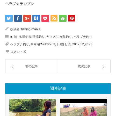
ヘラブナテンプレ
投稿者:
fishing-mania
■川釣り/流釣り/清流釣り
,
ヤマメ/山女魚釣り
,
ヘラブナ釣り
ヘラブナ釣り
,
白水湖❢&#x2763
,
日曜日
,
渋
,
2017,12月17日
コメント:
0
前の記事
次の記事
関連記事