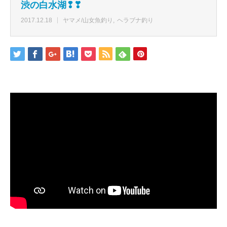
渋の白水湖❢❣
2017.12.18
ヤマメ/山女魚釣り
ヘラブナ釣り