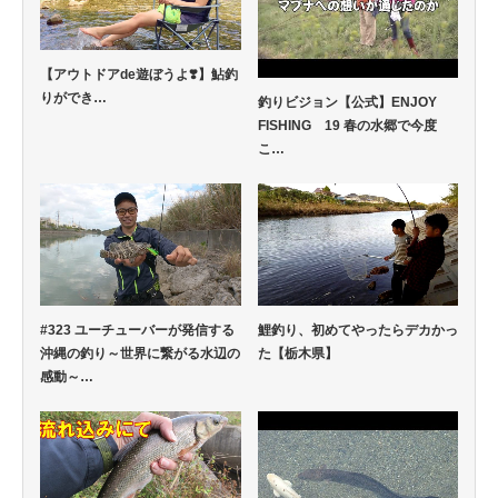
【アウトドアde遊ぼうよ❣️】鮎釣
りができ…
釣りビジョン【公式】ENJOY
FISHING 19 春の水郷で今度
こ…
#323 ユーチューバーが発信する
鯉釣り、初めてやったらデカかっ
沖縄の釣り～世界に繋がる水辺の
た【栃木県】
感動～…