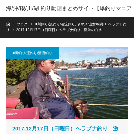
海/沖/磯/川/湖 釣り動画まとめサイト【爆釣りマニア
ホーム
】
ブログ
■川釣り/流釣り/清流釣り
,
ヤマメ/山女魚釣り
,
ヘラブナ釣
り
2017,12月17日（日曜日）ヘラブナ釣り 激渋の白水…
■川釣り/流釣り/清流釣り
2017,12月17日（日曜日）ヘラブナ釣り 激