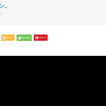
ン。
り
RSS
feedly
Pin it