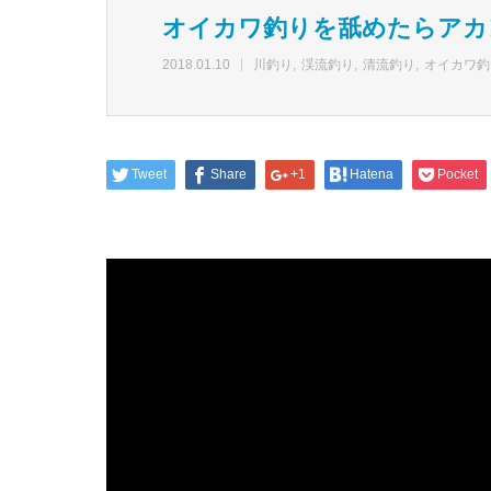
オイカワ釣りを舐めたらアカ
2018.01.10
川釣り
渓流釣り
清流釣り
オイカワ釣
Tweet
Share
+1
Hatena
Pocket