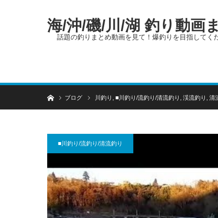
海/沖/磯/川/湖 釣り動
話題の釣りまとめ動画を見て！爆釣りを目指してく
ホーム
ブログ
川釣り
,
■川釣り/流釣り/清流釣り
,
渓流釣り
,
清
■川釣り/流釣り/清流釣り