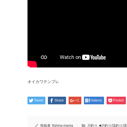
オイカワテンプレ
Tweet
Share
+1
Hatena
Pocket
投稿者:
fishing-mania
川釣り
,
■川釣り/流釣り/