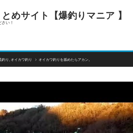
画まとめサイト【爆釣りマニア 】
ださい！
流釣り
,
オイカワ釣り
オイカワ釣りを舐めたらアカン。