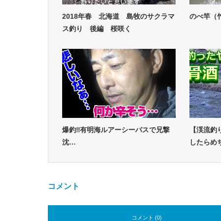
2018年春 北海道 島牧のサクラマ
のべ竿（
ス釣り 後編 桜咲く
爆釣‼有明海ルアーシーバスで兄撃
【渓流釣
沈…
したらめ
コメント
コメント (0)