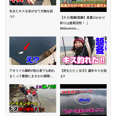
生きたキスを泳がせて大物を狙
う‼
【チヌ/黒鯛/真鯛】真夏のかかり
釣りは超高活性！ ｜
Midsumme…
アオリイカ爆釣‼初心者でも釣れ
【肘をたたく女王】越冬キスを狙
まくって最後にまさかの展開…
え‼