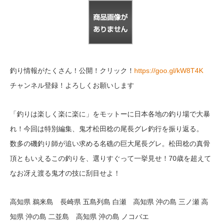
釣り情報がたくさん！公開！クリック！
https://goo.gl/kW8T4K
チャンネル登録！よろしくお願いします
「釣りは楽しく楽に楽に」をモットーに日本各地の釣り場で大暴
れ！今回は特別編集、鬼才松田稔の尾長グレ釣行を振り返る。
数多の磯釣り師が追い求める名礁の巨大尾長グレ。松田稔の真骨
頂ともいえるこの釣りを、選りすぐって一挙見せ！70歳を超えて
なお冴え渡る鬼才の技に刮目せよ！
高知県 鵜来島 長崎県 五島列島 白瀬 高知県 沖の島 三ノ瀬 高
知県 沖の島 二並島 高知県 沖の島 ノコバエ