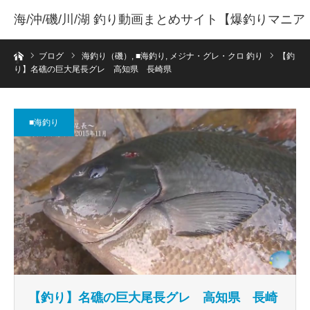
海/沖/磯/川/湖 釣り動画まとめサイト【爆釣りマニア
ホーム
】
ブログ
海釣り（磯）
,
■海釣り
,
メジナ・グレ・クロ 釣り
【釣
り】名礁の巨大尾長グレ 高知県 長崎県
■海釣り
【釣り】名礁の巨大尾長グレ 高知県 長崎