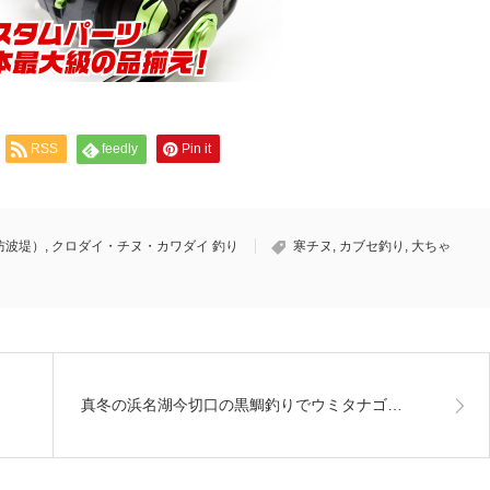
RSS
feedly
Pin it
防波堤）
,
クロダイ・チヌ・カワダイ 釣り
寒チヌ
,
カブセ釣り
,
大ちゃ
真冬の浜名湖今切口の黒鯛釣りでウミタナゴ…