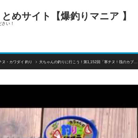
画まとめサイト【爆釣りマニア 】
ださい！
チヌ・カワダイ 釣り
大ちゃんの釣りに行こう！第1,152回「寒チヌ！筏のカブ…