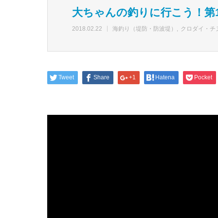
大ちゃんの釣りに行こう！第1
2018.02.22
海釣り（堤防・防波堤）
クロダイ・チ
Tweet
Share
+1
Hatena
Pocket