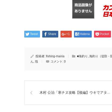
Tweet
Share
+1
Hatena
Pocket
投稿者:
fishing-mania
■海釣り
,
海釣り（堤防・
ん
,
筏
コメント:
0
木村 公治「寒チヌ攻略【後編】ウキでアタ…