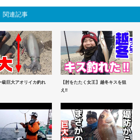
関連記事
ー級巨大アオリイカ釣れ
【肘をたたく女王】越冬キスを狙
え‼