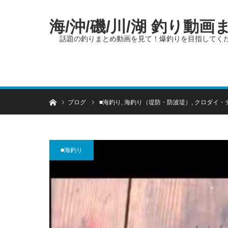
海/沖/磯/川/湖 釣り動
話題の釣りまとめ動画を見て！爆釣りを目指してく
ホーム
ブログ
■海釣り
,
海釣り（堤防・防波堤）
,
クロダイ・
■海釣り