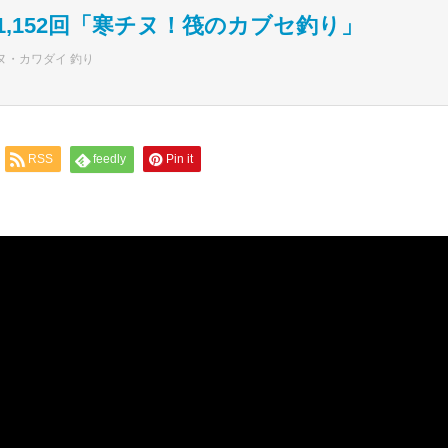
,152回「寒チヌ！筏のカブセ釣り」
ヌ・カワダイ 釣り
RSS
feedly
Pin it